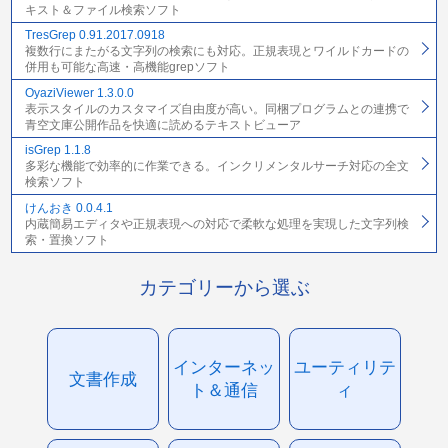
キスト＆ファイル検索ソフト
TresGrep 0.91.2017.0918
複数行にまたがる文字列の検索にも対応。正規表現とワイルドカードの
併用も可能な高速・高機能grepソフト
OyaziViewer 1.3.0.0
表示スタイルのカスタマイズ自由度が高い。同梱プログラムとの連携で
青空文庫公開作品を快適に読めるテキストビューア
isGrep 1.1.8
多彩な機能で効率的に作業できる。インクリメンタルサーチ対応の全文
検索ソフト
けんおき 0.0.4.1
内蔵簡易エディタや正規表現への対応で柔軟な処理を実現した文字列検
索・置換ソフト
カテゴリーから選ぶ
インターネッ
ユーティリテ
文書作成
ト＆通信
ィ