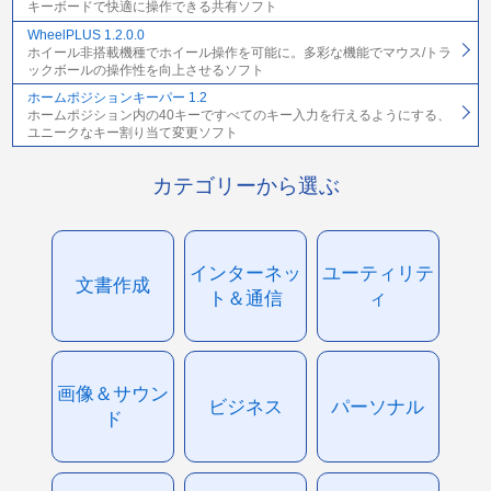
キーボードで快適に操作できる共有ソフト
WheelPLUS 1.2.0.0
ホイール非搭載機種でホイール操作を可能に。多彩な機能でマウス/トラ
ックボールの操作性を向上させるソフト
ホームポジションキーパー 1.2
ホームポジション内の40キーですべてのキー入力を行えるようにする、
ユニークなキー割り当て変更ソフト
カテゴリーから選ぶ
インターネッ
ユーティリテ
文書作成
ト＆通信
ィ
画像＆サウン
ビジネス
パーソナル
ド