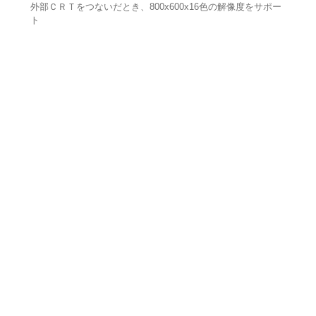
外部ＣＲＴをつないだとき、800x600x16色の解像度をサポー
ト