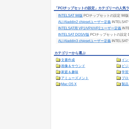
「PCIチップセットの設定」カテゴリーの人気
INTELSAT 98版
PCIチップセットの設定 98版
ALI Aladdin2 chipsetユーザー定義
INTELSA
INTELSAT用 VP1/VPX/VP2ユーザー定義
INT
INTELSAT DOS/V版
PCIチップセットの設定 D
ALI Aladdin3 chipsetユーザー定義
INTELSA
カテゴリーから選ぶ
文書作成
イン
画像＆サウンド
ビジ
家庭＆趣味
学習
アミューズメント
プロ
Mac OS X
製品