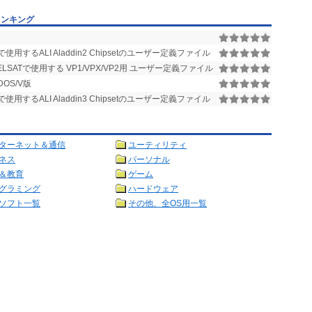
ランキング
Tで使用するALI Aladdin2 Chipsetのユーザー定義ファイル
ELSATで使用する VP1/VPX/VP2用 ユーザー定義ファイル
OS/V版
Tで使用するALI Aladdin3 Chipsetのユーザー定義ファイル
ターネット＆通信
ユーティリティ
ネス
パーソナル
＆教育
ゲーム
グラミング
ハードウェア
ソフト一覧
その他、全OS用一覧