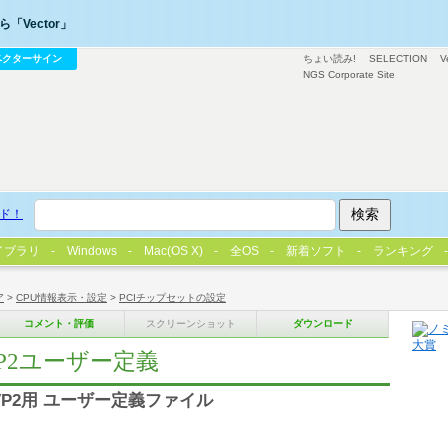
「Vector」
ベクターサイン
ちょい読み!
SELECTION
V
NGS Corporate Site
ド！
イブラリ
Windows
Mac(OS X)
全OS
新着ソフト
ランキング
ア
>
CPU情報表示・設定
>
PCIチップセットの設定
コメント・評価
スクリーンショット
ダウンロード
X/VP2ユーザー定義
X/VP2用 ユーザー定義ファイル