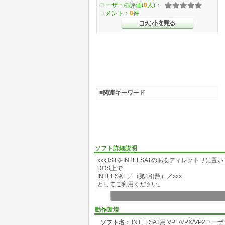
ユーザーの評価(
0
人)：
コメント：
0
件
■関連キーワード
ソフト詳細説明
xxx.ISTをINTELSATのあるディレクトリに
DOS上で
INTELSAT ／（第1引数）／xxx
としてご利用ください。
動作環境
ソフト名：
INTELSAT用 VP1/VPX/VP2ユ