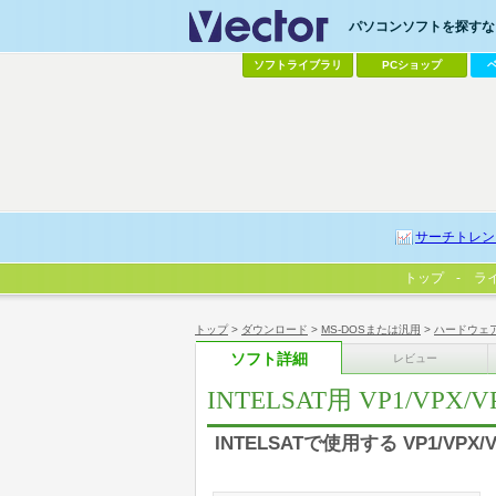
パソコンソフトを探すなら
ソフトライブラリ
PCショップ
サーチトレン
トップ
ラ
トップ
>
ダウンロード
>
MS-DOSまたは汎用
>
ハードウェ
ソフト詳細
レビュー
INTELSAT用 VP1/VP
INTELSATで使用する VP1/VP