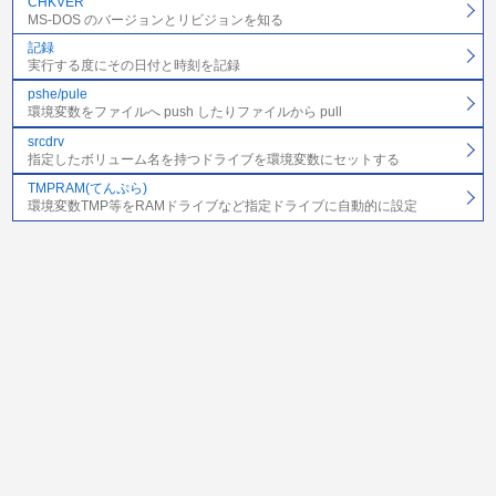
CHKVER
MS-DOS のバージョンとリビジョンを知る
記録
実行する度にその日付と時刻を記録
pshe/pule
環境変数をファイルへ push したりファイルから pull
srcdrv
指定したボリューム名を持つドライブを環境変数にセットする
TMPRAM(てんぷら)
環境変数TMP等をRAMドライブなど指定ドライブに自動的に設定