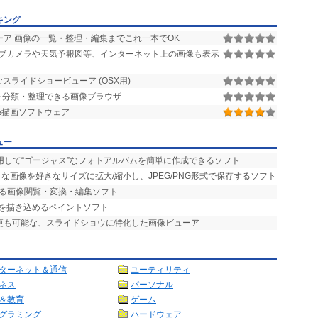
キング
ア 画像の一覧・整理・編集までこれ一本でOK
ブカメラや天気予報図等、インターネット上の画像も表示
ライドショービューア (OSX用)
像を分類・整理できる画像ブラウザ
&描画ソフトウェア
ュー
用して“ゴージャス”なフォトアルバムを簡単に作成できるソフト
な画像を好きなサイズに拡大/縮小し、JPEG/PNG形式で保存するソフト
える画像閲覧・変換・編集ソフト
部を描き込めるペイントソフト
変更も可能な、スライドショウに特化した画像ビューア
ターネット＆通信
ユーティリティ
ネス
パーソナル
＆教育
ゲーム
グラミング
ハードウェア