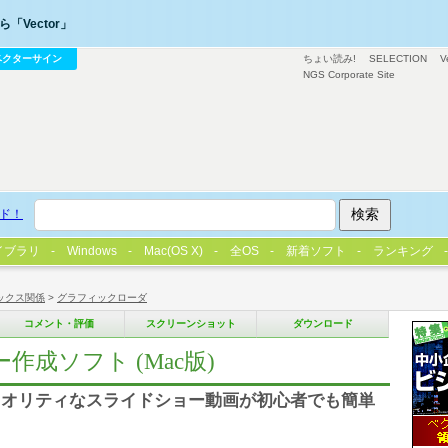
「Vector」
ベクターサイン
ちょい読み!
SELECTION
V
NGS Corporate Site
ド！
イブラリ
Windows
Mac(OS X)
全OS
新着ソフト
ランキング
ックス関係
>
グラフィックローダ
コメント・評価
スクリーンショット
ダウンロード
ョー作成ソフト (Mac版)
クオリティなスライドショー動画が初心者でも簡単