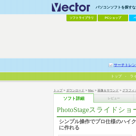
パソコンソフトを探すなら
ソフトライブラリ
PCショップ
サーチトレン
トップ
ラ
トップ
>
ダウンロード
>
Mac
>
画像＆サウンド
>
グラフィ
ソフト詳細
レビュー
PhotoStageスライドシ
シンプル操作でプロ仕様のハイ
に作れる