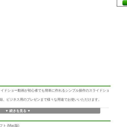
なスライドショー動画が初心者でも簡単に作れるシンプル操作のスライドショ
録、ビジネス用のプレゼンまで様々な用途でお使いいただけます。
▼ 続きを見る ▼
きます。
。
く搭載しています。
ト (Mac版)
とができます。