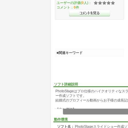
ユーザーの評価(
0
人)：
コメント：
0
件
■関連キーワード
ソフト詳細説明
PhotoStageはプロ仕様のハイクオリティ
ー作成ソフトです。
結婚式のプロフィール動画からお子様の成長記
【主な機能】
画像や動画を簡単にドラッグして素早く挿入で
ハイクオリティなエフェクトが豊富にあります
動作環境
古い映画風などの演出に便利なフィルタを数多
ソフト名：
PhotoStageスライドショー作成ソフ
30種類以上の切り替え効果から自由に選ぶこ