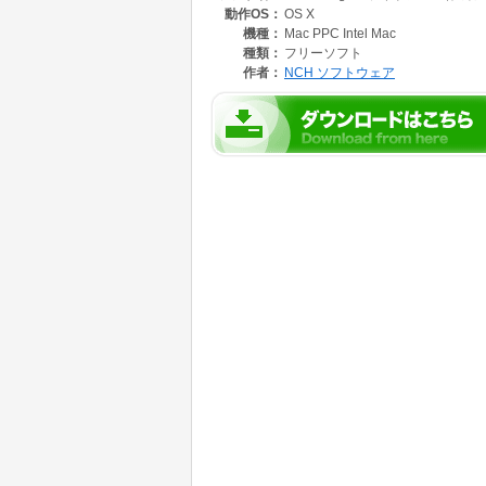
動作OS：
OS X
プロ仕様のイントロやエンドロールが作れる無
動画の逆再生、スロー再生、高速再生にも対応
機種：
Mac PPC Intel Mac
BGMやナレーションなど、音声を自由に挿入
種類：
フリーソフト
字幕などの文字を思い通りに挿入することがで
作者：
NCH ソフトウェア
著作権フリーの音声や画像素材が無料で利用可
画像編集ツールを備えており、写真の編集も楽
作成したスライドショーを直接SNSにアップ
HDに完全対応しており高画質な動画(720p、10
フォルダごと写真をアップロードするだけで簡
【PhotoStageはここが違います】
写真と動画の両方を使ってスライドショーを作
多彩なエフェクトを利用することで、プロ並み
スライドごとに異なる切り替え効果を挿入でき
ナレーションを録音して、より楽しい作品を作
空スライドを使ってエンドロールなどを挿入で
簡単な操作なので、誰でもすぐに利用できます
著作権フリーの素材付きなので安心してSNS
【こんな方におすすめです】
結婚式などのイベントでプロ並みのスライドシ
旅行の思い出の写真や動画、お子様の成長記録
画像や動画を活用したビジネス用のプレゼンテ
自作のスライドショーをFacebookやYouTu
自社サイト向けに本格的な商品紹介スライドを
パソコン初心者で、簡単に使えるソフトウェア
より自由にカスタマイズしてスライドショーを