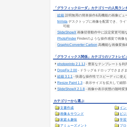
「グラフィックローダ」カテゴリーの人気ラン
絵箱
説明無用の簡単操作&高機能の画像ビュー
fxVista
デスクトップに画像を配置でき、ライ
可能
SlideShowX
画像切替動作中に設定変更可能なス
PhotoFinder
Finderのような操作感覚で画
GraphicConverter Carbon
高機能な画像変換
「グラフィックス関係」カテゴリのソフトレビ
photoprinto 2.1.1J
- 豊富なテンプレートを利
DropFix 2.00
- ドラッグ＆ドロップでさまざま
絵箱 3.1.1
- 快適な操作性でスピーディに使
Resize Paint 1.3
- 表示サイズを拡大して細
SlideShowX 2.1.8
- 画像や表示状態の随時
カテゴリーから選ぶ
文書作成
イン
画像＆サウンド
ビジ
家庭＆趣味
学習
アミューズメント
プロ