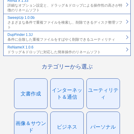
ReNa X 1.33
詳細なオプション設定と、ドラッグ＆ドロップによる操作性の高さが特
徴のリネームソフト
SweepUp 1.0.0b
さまざまな条件で重複ファイルを検索し、削除できるディスク整理ソフ
ト
DupFinder 1.3J
条件に合致した重複ファイルをすばやく削除できるユーティリティ
ReNameX 1.0.6
ドラッグ＆ドロップに対応した簡単操作のリネームソフト
カテゴリーから選ぶ
インターネッ
ユーティリテ
文書作成
ト＆通信
ィ
画像＆サウン
ビジネス
パーソナル
ド