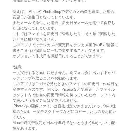
る撮影日に一括で変更することができます。
例えば、iPhotoやPhotoShopでデジカメ画像を編集した場合、
変更日が編集日となってしまいます。
またメールで添付した場合、変更日がメールを開いて保存し
た日になってしまいます。
これではファイルを変更日で管理したり、その順で閲覧した
いときに成り立ちません。
このアプリではデジカメの変更日をデジカメ画像のExif情報に
書きこまれた撮影日に一括で変更することができます。
オプションで作成日も撮影日にすることができます。
*注意
一度実行すると元に戻せません。別フォルダに出力するかバ
ックアップを取ることをお勧めします。
このアプリはFinderで見たときのファイルの変更日・作成日を
変更するものです。iPhoto、Picasaなどで編集したファイル
はソフト内で独自の変更日情報を持っているため、ソフト内
で表示される変更日は変更されません。
iPhoto内の画像ファイルは直接指定できません(アップルの仕
様のため)。一度デスクトップなどにコピーしたものをお使い
くだい。
Macの時間帯設定が日本標準時でないとうまく動かない可能
性があります。