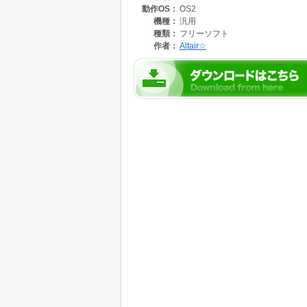
動作OS：
OS2
VMTruncは、ディスケット･イメージから未
イルを小型化します。
機種：
汎用
種類：
フリーソフト
作者：
Altair☆