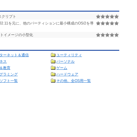
スクリプト
J2.11を元に、他のパーティションに最小構成のOS/2を導
ットイメージの小型化
ターネット＆通信
ユーティリティ
ネス
パーソナル
＆教育
ゲーム
グラミング
ハードウェア
ソフト一覧
その他、全OS用一覧