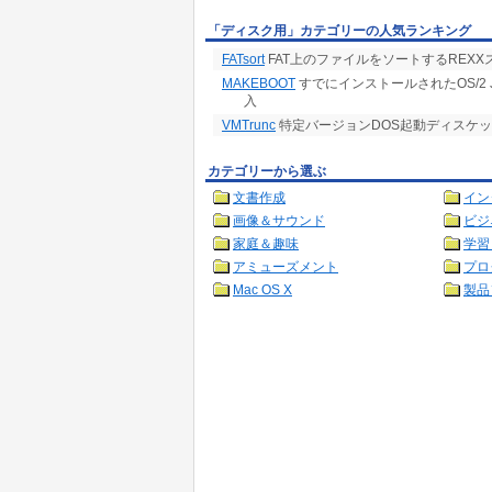
「ディスク用」カテゴリーの人気ランキング
FATsort
FAT上のファイルをソートするREXX
MAKEBOOT
すでにインストールされたOS/2 
入
VMTrunc
特定バージョンDOS起動ディスケ
カテゴリーから選ぶ
文書作成
イン
画像＆サウンド
ビジ
家庭＆趣味
学習
アミューズメント
プロ
Mac OS X
製品