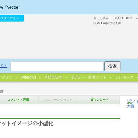
「Vector」
ベクターサイン
ちょい読み!
SELECTION
V
NGS Corporate Site
ド！
イブラリ
Windows
Mac(OS X)
全OS
新着ソフト
ランキング
用
コメント・評価
スクリーンショット
ダウンロード
ケットイメージの小型化