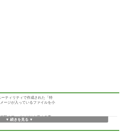
Diskユーティリティで作成された「特
イメージが入っているファイルを小
最低限のファイルだけを収める事
▼ 続きを見る ▼
域」となります。VMDiskはディ
で、1.44MBフロッピーをイメー
んだ巨大なファイルが出来上がっ