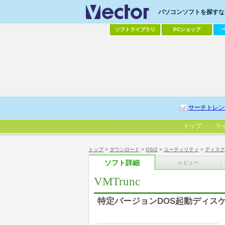
パソコンソフトを探すなら
ソフトライブラリ
PCショップ
サーチトレン
トップ
ラ
トップ
>
ダウンロード
>
OS/2
>
ユーティリティ
>
ディスク
ソフト詳細
レビュー
VMTrunc
特定バージョンDOS起動ディス