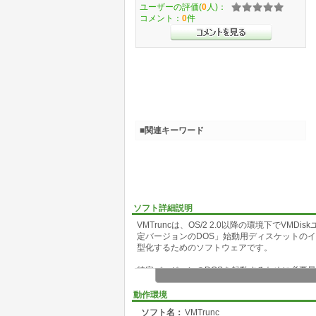
ユーザーの評価(
0
人)：
コメント：
0
件
■関連キーワード
ソフト詳細説明
VMTruncは、OS/2 2.0以降の環境下でVM
定バージョンのDOS」始動用ディスケットの
型化するためのソフトウェアです。
特定バージョンのDOSを起動するために必要
にすると、ディスケットのほとんどは「未使用領
スケットのイメージをそのままファイルにするの
動作環境
ジファイルにすると、この未使用領域部分も含
ソフト名：
VMTrunc
てしまいます。