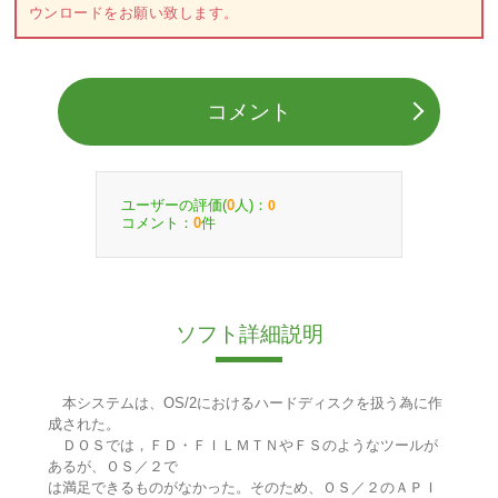
ウンロードをお願い致します。
コメント
ユーザーの評価(
人)：
0
0
コメント：
件
0
ソフト詳細説明
本システムは、OS/2におけるハードディスクを扱う為に作
成された。
ＤＯＳでは，ＦＤ・ＦＩＬＭＴＮやＦＳのようなツールが
あるが、ＯＳ／２で
は満足できるものがなかった。そのため、ＯＳ／２のＡＰＩ