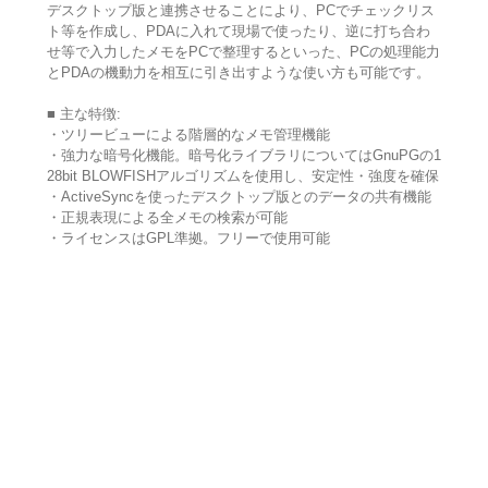
デスクトップ版と連携させることにより、PCでチェックリス
ト等を作成し、PDAに入れて現場で使ったり、逆に打ち合わ
せ等で入力したメモをPCで整理するといった、PCの処理能力
とPDAの機動力を相互に引き出すような使い方も可能です。
■ 主な特徴:
・ツリービューによる階層的なメモ管理機能
・強力な暗号化機能。暗号化ライブラリについてはGnuPGの1
28bit BLOWFISHアルゴリズムを使用し、安定性・強度を確保
・ActiveSyncを使ったデスクトップ版とのデータの共有機能
・正規表現による全メモの検索が可能
・ライセンスはGPL準拠。フリーで使用可能