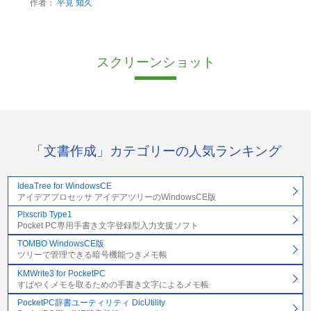
作者：
平見 知久
スクリーンショット
「文書作成」カテゴリーの人気ランキング
IdeaTree for WindowsCE
アイデアプロセッサ アイデアツリーのWindowsCE版
Pixscrib Type1
Pocket PC専用手書き文字登録型入力支援ソフト
TOMBO WindowsCE版
ツリーで管理できる暗号機能つきメモ帳
KMWrite3 for PocketPC
すばやくメモを取るための手書き文字によるメモ帳
PocketPC辞書ユーティリティ DicUtility