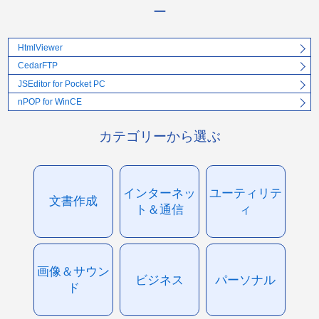
ー
HtmlViewer
CedarFTP
JSEditor for Pocket PC
nPOP for WinCE
カテゴリーから選ぶ
インターネッ
ユーティリテ
文書作成
ト＆通信
ィ
画像＆サウン
ビジネス
パーソナル
ド