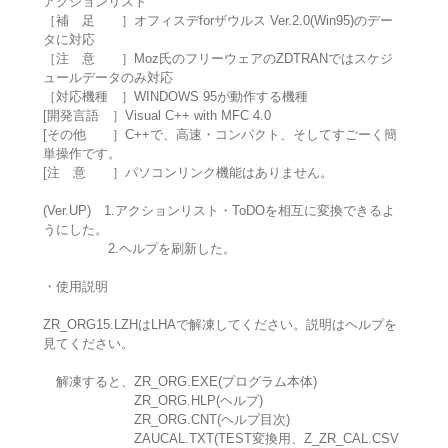
アクションリスト
［補 足 ］オフィスデforザウルス Ver.2.0(Win95)のデー
タに対応
［注 意 ］Moz氏のフリーウェアのZDTRANではスケジ
ュールデータのみ対応
［対応機種 ］WINDOWS 95が動作する機種
[開発言語 ］Visual C++ with MFC 4.0
[その他 ］C++で、高速・コンパクト、そしてすごーく簡
単操作です。
[注 意 ］パソコンリンク機能はありません。
(Ver.UP) 1.アクションリスト・ToDOを相互に変換できるよ
うにした。
2.ヘルプを刷新した。
・使用説明
ZR_ORG15.LZHはLHAで解凍してください。説明はヘルプを
見てください。
解凍すると、ZR_ORG.EXE(プログラム本体)
ZR_ORG.HLP(ヘルプ)
ZR_ORG.CNT(ヘルプ目次)
ZAUCAL.TXT(TEST変換用、Z_ZR_CAL.CSV