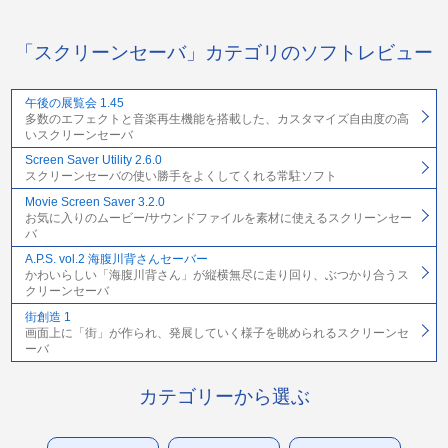
「スクリーンセーバ」カテゴリのソフトレビュー
午後の展覧会 1.45
多数のエフェクトと音楽再生機能を搭載した、カスタマイズ自由度の高
いスクリーンセーバ
Screen Saver Utility 2.6.0
スクリーンセーバの使い勝手をよくしてくれる常駐ソフト
Movie Screen Saver 3.2.0
お気に入りのムービー/サウンドファイルを素材に使えるスクリーンセー
バ
A.P.S. vol.2 海腹川背さんセーバー
かわいらしい「海腹川背さん」が縦横無尽に走り回り、ぶつかり合うス
クリーンセーバ
街創造 1
画面上に「街」が作られ、発展していく様子を眺められるスクリーンセ
ーバ
カテゴリーから選ぶ