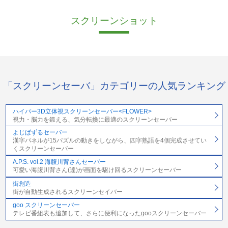
スクリーンショット
「スクリーンセーバ」カテゴリーの人気ランキング
ハイパー3D立体視スクリーンセーバー<FLOWER>
視力・脳力を鍛える、気分転換に最適のスクリーンセーバー
よじぱずるセーバー
漢字パネルが15パズルの動きをしながら、四字熟語を4個完成させてい
くスクリーンセーバー
A.P.S. vol.2 海腹川背さんセーバー
可愛い海腹川背さん(達)が画面を駆け回るスクリーンセーバー
街創造
街が自動生成されるスクリーンセイバー
goo スクリーンセーバー
テレビ番組表も追加して、さらに便利になったgooスクリーンセーバー