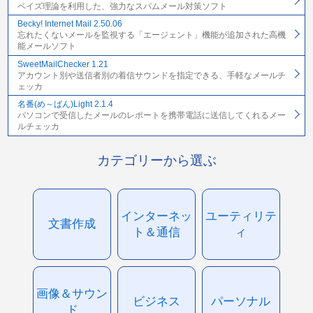
ベイズ理論を利用した、強力なスパムメール対策ソフト
Becky! Internet Mail 2.50.06
忘れたくないメールを監視する「エージェント」機能が追加された高機
能メールソフト
SweetMailChecker 1.21
アカウント別や送信者別の着信サウンドを指定できる、手軽なメールチ
ェッカ
名番(め～ばん)Light 2.1.4
パソコンで受信したメールのレポートを携帯電話に送信してくれるメー
ルチェッカ
カテゴリーから選ぶ
インターネッ
ユーティリテ
文書作成
ト＆通信
ィ
画像＆サウン
ビジネス
パーソナル
ド