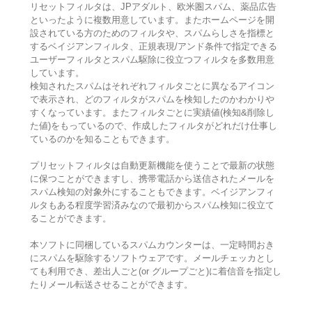
リセットフィルタは、JPアダルト、欧米圏スパム、薬品広告
といったように複数用意しています。またホームページを開
設されている方のためのフィルタや、スパムらしさを指標と
するベイジアンフィルタ、正規表現/アンド条件で指定できる
ユーザーフィルタとスパム駆除に役立つフィルタを多数用意
しています。
検知されたスパムはそれぞれフィルタごとに異なるアイコン
で表示され、どのフィルタがスパムを検知したのかわかりや
すくなっています。またフィルタごとに実績値(検知&削除し
た値)をもっているので、作成したフィルタがどれだけ仕事し
ているのかを知ることもできます。
プリセットフィルタは自動更新機能を使うことで最新の状態
に保つことができますし、携帯電話から送信されたメールを
スパム検知の対象外にすることもできます。ベイジアンフィ
ルタもある程度学習済みなので最初からスパム検知に役立て
ることができます。
本ソフトに同梱しているスパムカウンターは、一定時間おき
にスパムを駆除するソフトウェアです。メールチェッカとし
ても利用でき、差出人ごと(or グループごと)に着信音を指定し
たりメール転送させることができます。