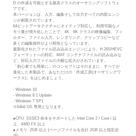
D の作成を可能とする最高クラスのオーサリングソフトウェ
アです。
本バージョンは、入力、編集そして出力すべての内部エンジ
ンが刷新されています。
64ビットアーキテクチャにネイティブ対応し、利用可能なメ
モリ量が増大化したことで、4K、8K クラスの映像編集、フィ
ルター、ファイル入力、レンダリング、クリップコピーなど
多くの編集操作がより軽快となっています。
最新化されたファイル読み込みエンジンにより、H.265/HEVC
フォーマットへの対応、MXF コンテナファイルの読み込みな
ど、対応入力ファイルの大幅な拡大がされています。
「初心者でも簡単に」のコンセプトはそのままに、すべてが
進化した本製品で、あなただけの「作成工房(オーサリングワ
ークス)」をはじめましょう。
- Windows 10
- Windows 8.1 Update
- Windows 7 SP1
※64bit OS 専用となります。
●CPU: SSSE3 命令をサポートした Intel Core 2 / Core i 以
上、AMD FX 以上
●メモリ: 2GB 以上 (ページファイルを合計 2GB 以上指定必
須)