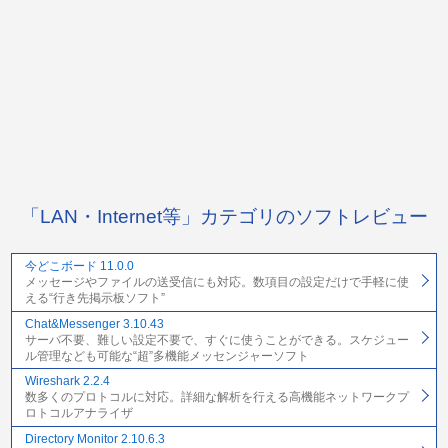
「LAN・Internet等」カテゴリのソフトレビュー
今どこボード 11.0.0
メッセージやファイルの送受信にも対応。数項目の設定だけで手軽に使
える“行き先掲示板ソフト”
Chat&Messenger 3.10.43
サーバ不要、難しい設定不要で、すぐに使うことができる。スケジュー
ル管理なども可能な“超”多機能メッセンジャーソフト
Wireshark 2.2.4
数多くのプロトコルに対応。詳細な解析を行える高機能ネットワークプ
ロトコルアナライザ
Directory Monitor 2.10.6.3