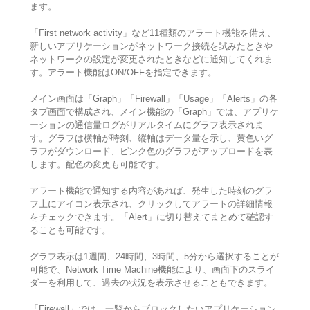
ます。
「First network activity」など11種類のアラート機能を備え、
新しいアプリケーションがネットワーク接続を試みたときや
ネットワークの設定が変更されたときなどに通知してくれま
す。アラート機能はON/OFFを指定できます。
メイン画面は「Graph」「Firewall」「Usage」「Alerts」の各
タブ画面で構成され、メイン機能の「Graph」では、アプリケ
ーションの通信量ログがリアルタイムにグラフ表示されま
す。グラフは横軸が時刻、縦軸はデータ量を示し、黄色いグ
ラフがダウンロード、ピンク色のグラフがアップロードを表
します。配色の変更も可能です。
アラート機能で通知する内容があれば、発生した時刻のグラ
フ上にアイコン表示され、クリックしてアラートの詳細情報
をチェックできます。「Alert」に切り替えてまとめて確認す
ることも可能です。
グラフ表示は1週間、24時間、3時間、5分から選択することが
可能で、Network Time Machine機能により、画面下のスライ
ダーを利用して、過去の状況を表示させることもできます。
「Firewall」では、一覧からブロックしたいアプリケーション