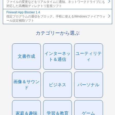
ファイルの変更などをリアルタイムに通知。ネットワークドライブにも
対応した高機能ディレクトリ監視ソフト
Firewall App Blocker 1.4
指定プログラムの通信をブロック。手軽に使えるWindowsファイアウォ
ール設定補助ソフト
カテゴリーから選ぶ
インターネッ
ユーティリテ
文書作成
ト＆通信
ィ
画像＆サウン
ビジネス
パーソナル
ド
家庭＆趣味
学習＆教育
ゲーム