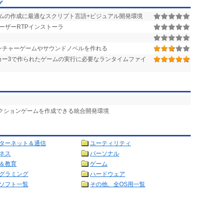
グ
ムの作成に最適なスクリプト言語+ビジュアル開発環境
ユーザーRTPインストーラ
ンチャーゲームやサウンドノベルを作れる
カー3で作られたゲームの実行に必要なランタイムファイ
アクションゲームを作成できる統合開発環境
ターネット＆通信
ユーティリティ
ネス
パーソナル
＆教育
ゲーム
グラミング
ハードウェア
ソフト一覧
その他、全OS用一覧