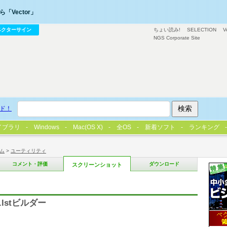
「Vector」
ベクターサイン
ちょい読み!
SELECTION
V
NGS Corporate Site
ド！
イブラリ
Windows
Mac(OS X)
全OS
新着ソフト
ランキング
ム
>
ユーティリティ
コメント・評価
ダウンロード
スクリーンショット
on.lstビルダー