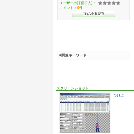
ユーザーの評価(
0
人)：
コメント：
0
件
■関連キーワード
スクリーンショット
ひげぶ