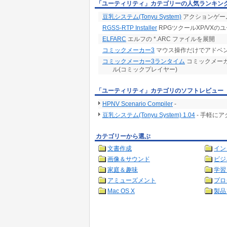
「ユーティリティ」カテゴリーの人気ランキン
豆乳システム(Tonyu System)
アクションゲー
RGSS-RTP Installer
RPGツクールXP/VXの
ELFARC
エルフの *.ARC ファイルを展開
コミックメーカー3
マウス操作だけでアドベ
コミックメーカー3ランタイム
コミックメー
ル(コミックプレイヤー)
「ユーティリティ」カテゴリのソフトレビュー
HPNV Scenario Compiler
-
豆乳システム(Tonyu System) 1.04
- 手軽に
カテゴリーから選ぶ
文書作成
イン
画像＆サウンド
ビジ
家庭＆趣味
学習
アミューズメント
プロ
Mac OS X
製品