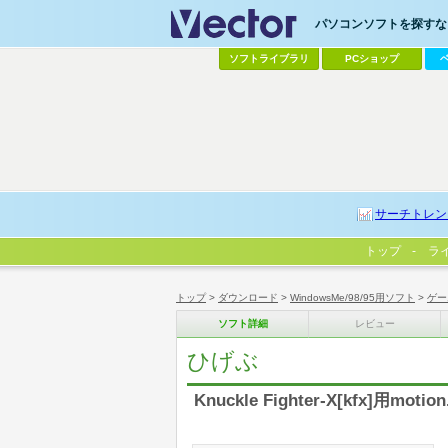
パソコンソフトを探すなら
ソフトライブラリ
PCショップ
サーチトレン
トップ
ラ
トップ
>
ダウンロード
>
WindowsMe/98/95用ソフト
>
ゲー
ソフト詳細
レビュー
ひげぶ
Knuckle Fighter-X[kfx]用moti