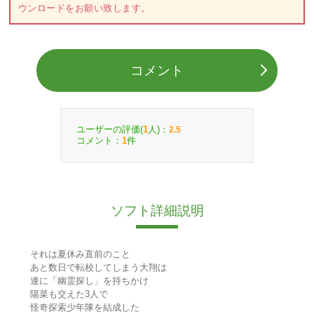
ウンロードをお願い致します。
コメント
ユーザーの評価(
人)：
1
2.5
コメント：
件
1
ソフト詳細説明
それは夏休み直前のこと
あと数日で転校してしまう大翔は
連に「幽霊探し」を持ちかけ
陽菜も交えた3人で
怪奇探索少年隊を結成した