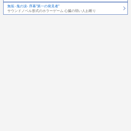
無垢 -鬼の涙- 序幕"第一の発見者"
サウンドノベル形式のホラーゲーム 心臓の弱い人お断り