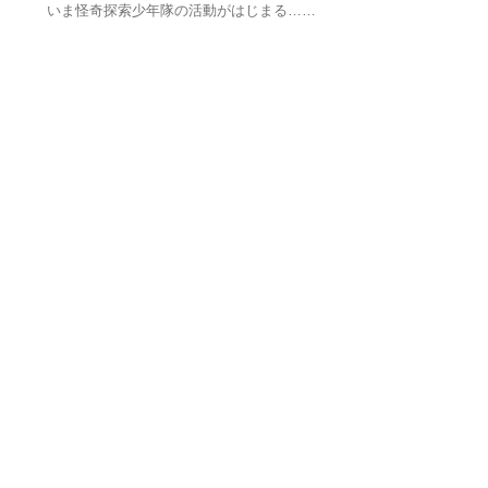
いま怪奇探索少年隊の活動がはじまる……