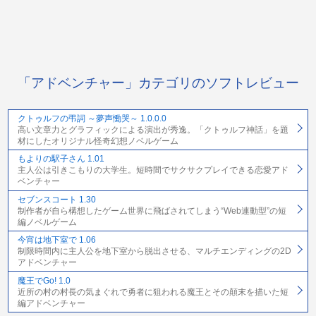
「アドベンチャー」カテゴリのソフトレビュー
クトゥルフの弔詞 ～夢声慟哭～ 1.0.0.0
高い文章力とグラフィックによる演出が秀逸。「クトゥルフ神話」を題
材にしたオリジナル怪奇幻想ノベルゲーム
もよりの駅子さん 1.01
主人公は引きこもりの大学生。短時間でサクサクプレイできる恋愛アド
ベンチャー
セブンスコート 1.30
制作者が自ら構想したゲーム世界に飛ばされてしまう“Web連動型”の短
編ノベルゲーム
今宵は地下室で 1.06
制限時間内に主人公を地下室から脱出させる、マルチエンディングの2D
アドベンチャー
魔王でGo! 1.0
近所の村の村長の気まぐれで勇者に狙われる魔王とその顛末を描いた短
編アドベンチャー