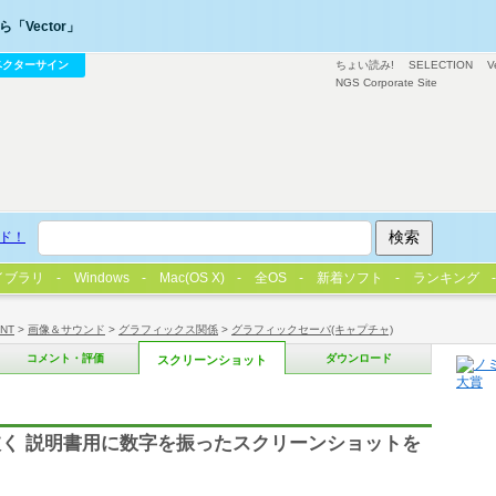
「Vector」
ベクターサイン
ちょい読み!
SELECTION
V
NGS Corporate Site
ド！
イブラリ
Windows
Mac(OS X)
全OS
新着ソフト
ランキング
/NT
>
画像＆サウンド
>
グラフィックス関係
>
グラフィックセーバ(キャプチャ)
コメント・評価
ダウンロード
スクリーンショット
く 説明書用に数字を振ったスクリーンショットを