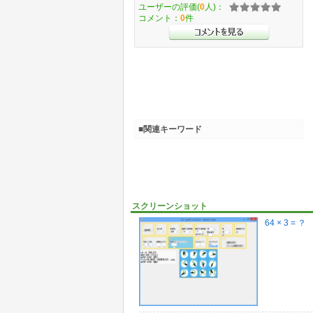
ユーザーの評価(
0
人)：
コメント：
0
件
■関連キーワード
スクリーンショット
64 × 3