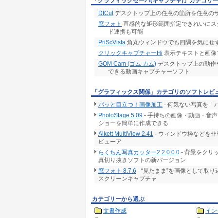
「グラフィックセーバ(キャプチャ)」カテゴリ
DtCut
デスクトップ上の任意の箇所を任意の
窓フォト
直感的な矩形範囲指定できれいにスク
ド連携も可能
PriScVista
角丸ウィンドウでも四隅を気にせ
クリックキャプチャーHi
表示テキストと画像
GOM Cam (ゴム カム)
デスクトップ上の動作
できる動画キャプチャーソフト
「グラフィックス関係」カテゴリのソフトレビ
パッと目立つ！画像加工
- 何気ない写真を
PhotoStage 5.09
- 手持ちの画像・動画・音
ショーを簡単に作成できる
Alkett MultiView 2.41
- ウィンドウ枠などを
ビューア
らくちん写真カッター2 2.0.0.0
- 背景をク
真切り抜きソフトの新バージョン
窓フォト 8.7.6
- “見たまま”を画像として取
スクリーンキャプチャ
カテゴリーから選ぶ
文書作成
イン