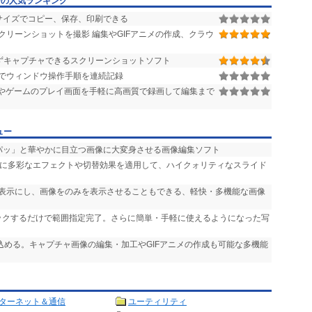
ーの人気ランキング
サイズでコピー、保存、印刷できる
リーンショットを撮影 編集やGIFアニメの作成、クラウ
ずキャプチャできるスクリーンショットソフト
でウィンドウ操作手順を連続記録
やゲームのプレイ画面を手軽に高画質で録画して編集まで
ュー
「パッ」と華やかに目立つ画像に大変身させる画像編集ソフト
声に多彩なエフェクトや切替効果を適用して、ハイクォリティなスライド
非表示にし、画像をのみを表示させることもできる、軽快・多機能な画像
リックするだけで範囲指定完了。さらに簡単・手軽に使えるようになった写
り込める。キャプチャ画像の編集・加工やGIFアニメの作成も可能な多機能
ターネット＆通信
ユーティリティ