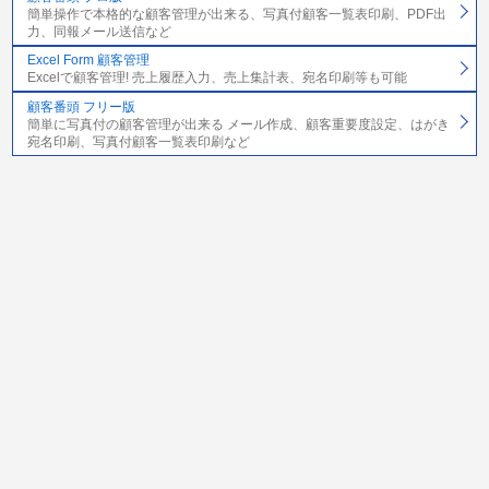
簡単操作で本格的な顧客管理が出来る、写真付顧客一覧表印刷、PDF出
力、同報メール送信など
Excel Form 顧客管理
Excelで顧客管理! 売上履歴入力、売上集計表、宛名印刷等も可能
顧客番頭 フリー版
簡単に写真付の顧客管理が出来る メール作成、顧客重要度設定、はがき
宛名印刷、写真付顧客一覧表印刷など