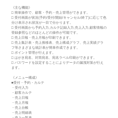
《主な機能》
□ 簡単操作で、顧客・予約・売上管理ができます。
□ 受付画面が状況(予約/受付/開始/キャンセル/終了)に応じて色
分け表示され状況が一目で分かります。
□ 受付画面から予約入力,カルテ記録入力,売上入力,顧客情報の
登録参照などのほとんどの操作が可能です。
□ 売上日報・売上月報が印刷できます。
□ 売上集計表・売上推移表、売上構成グラフ、売上実績グラ
フ等さまざまな統計表が簡単作成できます。
□ ポイント管理が行えます。
□ はがき宛名、封筒宛名、宛名ラベル印刷ができます。
□ パスワードを設定することによりデータの漏洩対策が行え
ます。
《メニュー構成》
■受付・予約・カルテ
・受付入力
・顧客カルテ
・売上日報
・売上月報
・売上台帳
・売上明細表
・売上一覧表