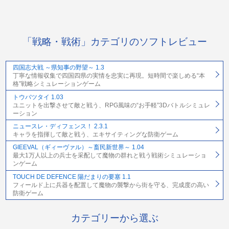
「戦略・戦術」カテゴリのソフトレビュー
四国志大戦 ～県知事の野望～ 1.3
丁寧な情報収集で四国四県の実情を忠実に再現。短時間で楽しめる“本
格”戦略シミュレーションゲーム
トウバツタイ 1.03
ユニットを出撃させて敵と戦う、RPG風味の“お手軽”3Dバトルシミュレ
ーション
ニュースレ・ディフェンス！ 2.3.1
キャラを指揮して敵と戦う、エキサイティングな防衛ゲーム
GIEEVAL（ギィーヴァル）～畜民新世界～ 1.04
最大1万人以上の兵士を采配して魔物の群れと戦う戦術シミュレーショ
ンゲーム
TOUCH DE DEFENCE 陽だまりの要塞 1.1
フィールド上に兵器を配置して魔物の襲撃から街を守る、完成度の高い
防衛ゲーム
カテゴリーから選ぶ