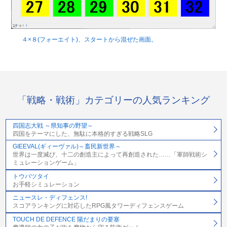
４×８(フォーエイト)、スタートから混ぜた画面。
「戦略・戦術」カテゴリーの人気ランキング
四国志大戦 ～県知事の野望～
四国をテーマにした、無駄に本格的すぎる戦略SLG
GIEEVAL(ギィーヴァル)～畜民新世界～
世界は一度滅び、十二の創造主によって再創造された……「軍師戦術シ
ミュレーションゲーム」
トウバツタイ
お手軽シミュレーション
ニュースレ・ディフェンス!
スコアランキングに対応したRPG風タワーディフェンスゲーム
TOUCH DE DEFENCE 陽だまりの要塞