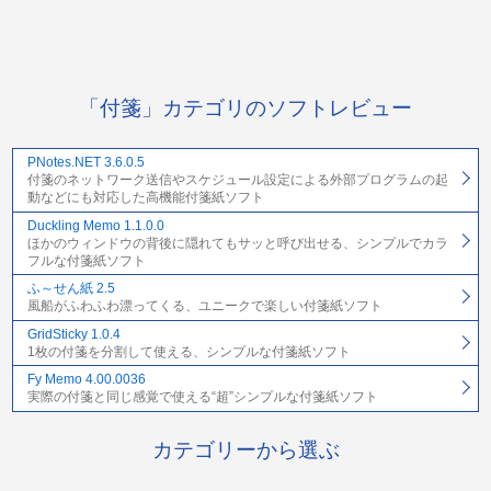
「付箋」カテゴリのソフトレビュー
PNotes.NET 3.6.0.5
付箋のネットワーク送信やスケジュール設定による外部プログラムの起
動などにも対応した高機能付箋紙ソフト
Duckling Memo 1.1.0.0
ほかのウィンドウの背後に隠れてもサッと呼び出せる、シンプルでカラ
フルな付箋紙ソフト
ふ～せん紙 2.5
風船がふわふわ漂ってくる、ユニークで楽しい付箋紙ソフト
GridSticky 1.0.4
1枚の付箋を分割して使える、シンプルな付箋紙ソフト
Fy Memo 4.00.0036
実際の付箋と同じ感覚で使える“超”シンプルな付箋紙ソフト
カテゴリーから選ぶ