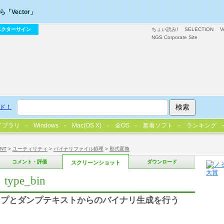
「Vector」
ベクターサイン
ちょい読み!
SELECTION
V
NGS Corporate Site
ド！
イブラリ
Windows
Mac(OS X)
全OS
新着ソフト
ランキング
/NT
>
ユーティリティ
>
バイナリファイル処理
>
形式変換
コメント・評価
ダウンロード
スクリーンショット
pe_bin
ンプとダンプテキストからのバイナリ生成を行う