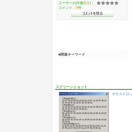
ユーザーの評価(
0
人)：
コメント：
0
件
■関連キーワード
スクリーンショット
マウスドロ