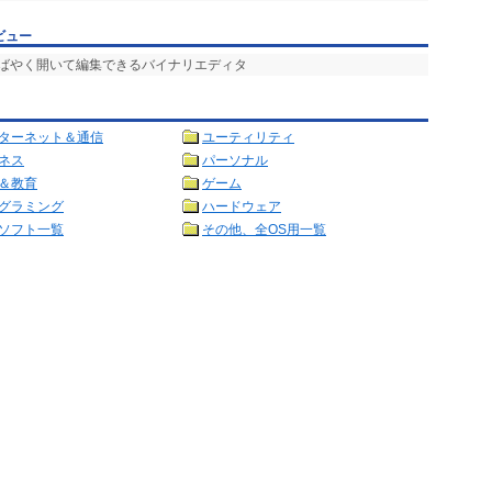
ビュー
もすばやく開いて編集できるバイナリエディタ
ターネット＆通信
ユーティリティ
ネス
パーソナル
＆教育
ゲーム
グラミング
ハードウェア
ソフト一覧
その他、全OS用一覧