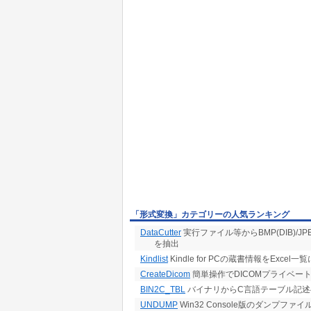
「形式変換」カテゴリーの人気ランキング
DataCutter
実行ファイル等からBMP(DIB)/JPEG/P
を抽出
Kindlist
Kindle for PCの蔵書情報をExcel一
CreateDicom
簡単操作でDICOMプライベー
BIN2C_TBL
バイナリからC言語テーブル記述
UNDUMP
Win32 Console版のダンプ