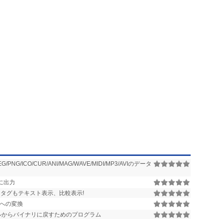
NG/ICO/CUR/ANI/MAG/WAVE/MIDI/MP3/AVIのデータ
覧に出力
トタグもテキスト表示、比較表示!
への変換
ファイルからバイナリに戻すためのプログラム