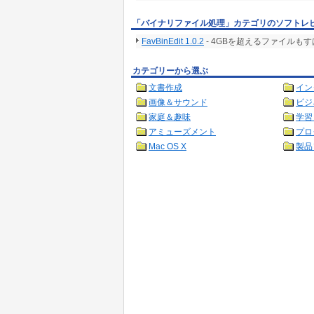
「バイナリファイル処理」カテゴリのソフトレ
FavBinEdit 1.0.2
- 4GBを超えるファイル
カテゴリーから選ぶ
文書作成
イン
画像＆サウンド
ビジ
家庭＆趣味
学習
アミューズメント
プロ
Mac OS X
製品