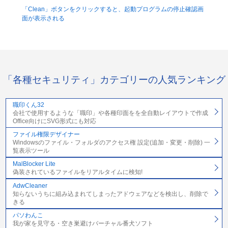
「Clean」ボタンをクリックすると、起動プログラムの停止確認画
面が表示される
「各種セキュリティ」カテゴリーの人気ランキング
職印くん32
会社で使用するような「職印」や各種印面をを全自動レイアウトで作成
Office向けにSVG形式にも対応
ファイル権限デザイナー
Windowsのファイル・フォルダのアクセス権 設定(追加・変更・削除) 一
覧表示ツール
MalBlocker Lite
偽装されているファイルをリアルタイムに検知!
AdwCleaner
知らないうちに組み込まれてしまったアドウェアなどを検出し、削除で
きる
パソわんこ
我が家を見守る・空き巣避けバーチャル番犬ソフト