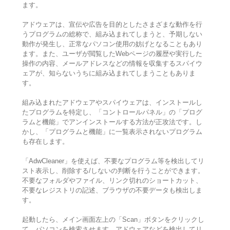
ます。
アドウェアは、宣伝や広告を目的としたさまざまな動作を行
うプログラムの総称で、組み込まれてしまうと、予期しない
動作が発生し、正常なパソコン使用の妨げとなることもあり
ます。また、ユーザが閲覧したWebページの履歴や実行した
操作の内容、メールアドレスなどの情報を収集するスパイウ
ェアが、知らないうちに組み込まれてしまうこともありま
す。
組み込まれたアドウェアやスパイウェアは、インストールし
たプログラムを特定し、「コントロールパネル」の「プログ
ラムと機能」でアンインストールする方法が正攻法です。し
かし、「プログラムと機能」に一覧表示されないプログラム
も存在します。
「AdwCleaner」を使えば、不要なプログラム等を検出してリ
スト表示し、削除する/しないの判断を行うことができます。
不要なフォルダやファイル、リンク切れのショートカット、
不要なレジストリの記述、ブラウザの不要データも検出しま
す。
起動したら、メイン画面左上の「Scan」ボタンをクリックし
て、パソコンを検索させます。アドウェアなどを検出してリ