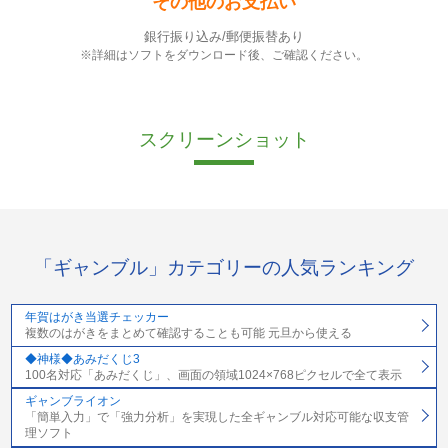
その他のお支払い
銀行振り込み/郵便振替あり
※詳細はソフトをダウンロード後、ご確認ください。
スクリーンショット
「ギャンブル」カテゴリーの人気ランキング
年賀はがき当選チェッカー
複数のはがきをまとめて確認することも可能 元旦から使える
◆神様◆あみだくじ3
100名対応「あみだくじ」、画面の領域1024×768ピクセルで全て表示
ギャンブライオン
「簡単入力」で「強力分析」を実現した全ギャンブル対応可能な収支管
理ソフト