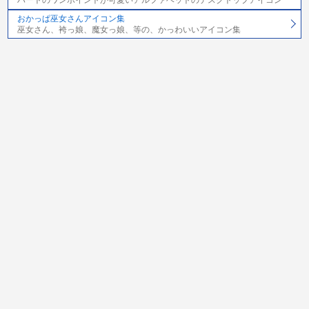
ハートのワンポイントが可愛いアルファベットのデスクトップアイコン
おかっぱ巫女さんアイコン集
巫女さん、袴っ娘、魔女っ娘、等の、かっわいいアイコン集