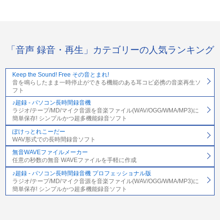
「音声 録音・再生」カテゴリーの人気ランキング
Keep the Sound! Free その音とまれ!
音を鳴らしたまま一時停止ができる機能のある耳コピ必携の音楽再生ソ
フト
♪超録 - パソコン長時間録音機
ラジオ/テープ/MD/マイク音源を音楽ファイル(WAV/OGG/WMA/MP3)に
簡単保存! シンプルかつ超多機能録音ソフト
ぽけっとれこーだー
WAV形式での長時間録音ソフト
無音WAVEファイルメーカー
任意の秒数の無音 WAVEファイルを手軽に作成
♪超録 - パソコン長時間録音機 プロフェッショナル版
ラジオ/テープ/MD/マイク音源を音楽ファイル(WAV/OGG/WMA/MP3)に
簡単保存! シンプルかつ超多機能録音ソフト