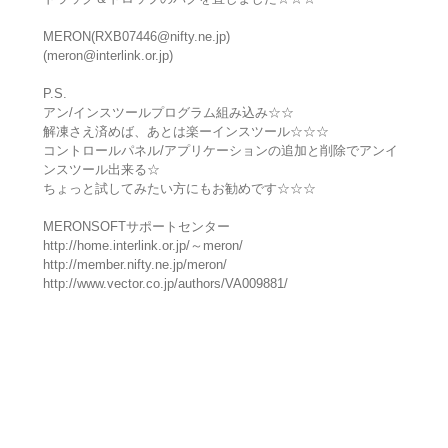
MERON(RXB07446@nifty.ne.jp)
(meron@interlink.or.jp)
P.S.
アン/インスツールプログラム組み込み☆☆
解凍さえ済めば、あとは楽ーインスツール☆☆☆
コントロールパネル/アプリケーションの追加と削除でアンイ
ンスツール出来る☆
ちょっと試してみたい方にもお勧めです☆☆☆
MERONSOFTサポートセンター
http://home.interlink.or.jp/～meron/
http://member.nifty.ne.jp/meron/
http://www.vector.co.jp/authors/VA009881/