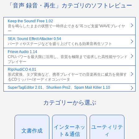
「音声 録音・再生」カテゴリのソフトレビュー
Keep the Sound! Free 1.02
音を鳴らしたままの状態で一時停止できる“耳コピ支援”WAVEプレイヤ
ー
SEA: Sound Effect Attacker 0.54
パーティやステージなどを盛り上げてくれる効果音再生ソフト
Frieve Audio 1.14
CPUパワーを最大限に活用し、音質を極限まで追求した高性能サウンド
プレイヤー
Rip!AudiCO 4.01
形式変換、タグ変換など、携帯プレイヤーでの音楽再生に威力を発揮す
るCDリッパー/オーディオコンバータ
SuperTagEditor 2.01、Shuriken Pro2、Spam Mail Killer 1.10
カテゴリーから選ぶ
インターネッ
ユーティリテ
文書作成
ト＆通信
ィ