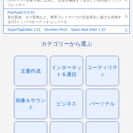
CPUパワーを最大限に活用し、音質を極限まで追求した高性能サウンド
プレイヤー
Rip!AudiCO 4.01
形式変換、タグ変換など、携帯プレイヤーでの音楽再生に威力を発揮す
るCDリッパー/オーディオコンバータ
SuperTagEditor 2.01、Shuriken Pro2、Spam Mail Killer 1.10
カテゴリーから選ぶ
インターネッ
ユーティリテ
文書作成
ト＆通信
ィ
画像＆サウン
ビジネス
パーソナル
ド