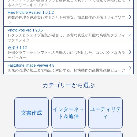
デスクトップ上の情報をサッと画像化して表示。メモ感覚で気軽に使え
るスクリーンキャプチャ
Free Picture Resizer 1.0.1.2
複数の処理を連続実行することも可能な、簡単操作の画像リサイズソフ
ト
Photo Pos Pro 1.90.5
レタッチとシェイプ編集が融合し、多彩な表現が可能な高機能グラフィ
ックエディタ
色採り 1.12
外部グラフィックソフトへの自動入力にも対応した、コンパクトなカラ
ーピッカー
FastStone Image Viewer 4.8
画像の管理や加工まで幅広く対応する、軽快動作の高機能画像ビューア
カテゴリーから選ぶ
インターネッ
ユーティリテ
文書作成
ト＆通信
ィ