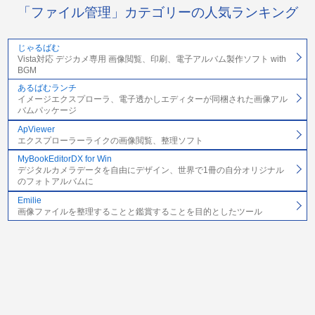
「ファイル管理」カテゴリーの人気ランキング
じゃるばむ
Vista対応 デジカメ専用 画像閲覧、印刷、電子アルバム製作ソフト with
BGM
あるばむランチ
イメージエクスプローラ、電子透かしエディターが同梱された画像アル
バムパッケージ
ApViewer
エクスプローラーライクの画像閲覧、整理ソフト
MyBookEditorDX for Win
デジタルカメラデータを自由にデザイン、世界で1冊の自分オリジナル
のフォトアルバムに
Emilie
画像ファイルを整理することと鑑賞することを目的としたツール