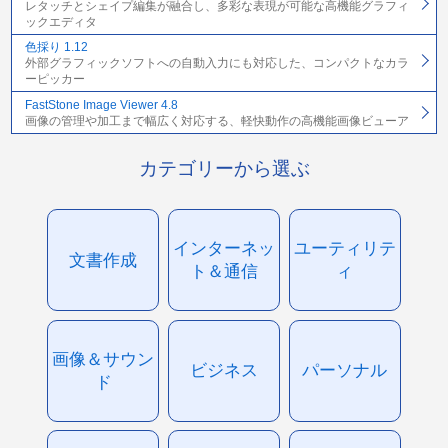
レタッチとシェイプ編集が融合し、多彩な表現が可能な高機能グラフィ
ックエディタ
色採り 1.12
外部グラフィックソフトへの自動入力にも対応した、コンパクトなカラ
ーピッカー
FastStone Image Viewer 4.8
画像の管理や加工まで幅広く対応する、軽快動作の高機能画像ビューア
カテゴリーから選ぶ
インターネッ
ユーティリテ
文書作成
ト＆通信
ィ
画像＆サウン
ビジネス
パーソナル
ド