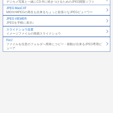
デジカメ写真と一緒にCD-Rに焼きつけるためのJPEG閲覧ソフト
JPEG MasCAT
MIDIやMPEGの再生も出来るちょっと欲張りなJPEGビューワー
JPEG VIEWER
JPEGを手軽に表示♪
スライドショウ吉君
イメージファイルの簡易スライドショウ
ForJ
ファイルを任意のフォルダへ簡単にコピー・移動が出来るJPEG専用ビ
ューア