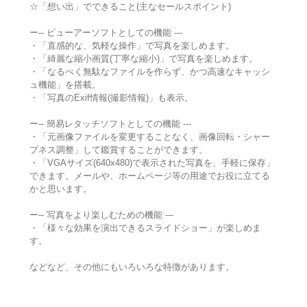
☆「想い出」でできること(主なセールスポイント)
ー-- ビューアーソフトとしての機能 ---
・「直感的な、気軽な操作」で写真を楽しめます。
・「綺麗な縮小画質(丁寧な縮小)」で写真を楽しめます。
・「なるべく無駄なファイルを作らず、かつ高速なキャッシ
ュ機能」を搭載。
・「写真のExif情報(撮影情報)」も表示。
ー-- 簡易レタッチソフトとしての機能 ---
・「元画像ファイルを変更することなく、画像回転・シャー
プネス調整」して鑑賞することができます。
・「VGAサイズ(640x480)で表示された写真を、手軽に保存」
できます。メールや、ホームページ等の用途でお役に立てる
かと思います。
ー-- 写真をより楽しむための機能 ---
・「様々な効果を演出できるスライドショー」が楽しめま
す。
などなど、その他にもいろいろな特徴があります。