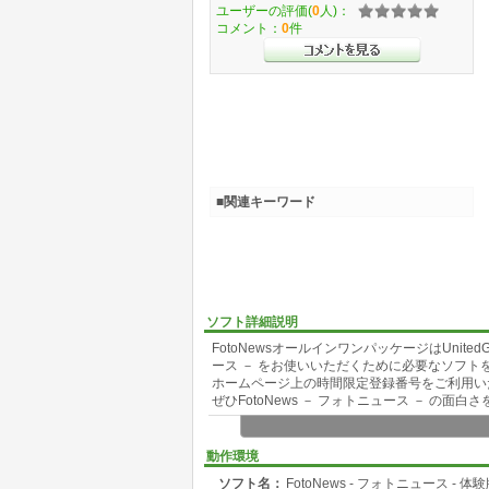
ユーザーの評価(
0
人)：
コメント：
0
件
■関連キーワード
ソフト詳細説明
FotoNewsオールインワンパッケージはUnite
ース － をお使いいただくために必要なソフト
ホームページ上の時間限定登録番号をご利用い
ぜひFotoNews － フォトニュース － の面
このパッケージにはFotoNews、UnitedGear
ガイドブックにしたがってインストールすれば
動作環境
ソフト名：
FotoNews - フォトニュース - 体
デジカメで撮った写真を整理するソフトはいく