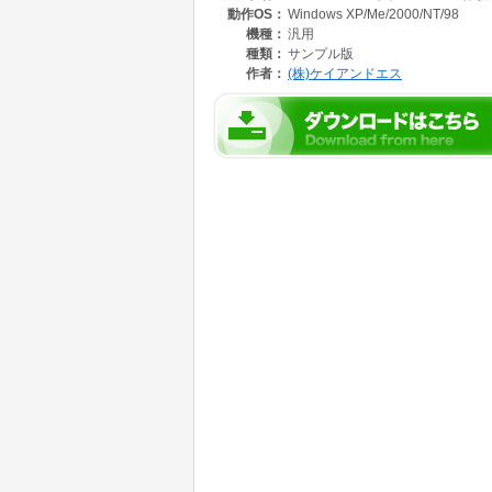
動作OS：
Windows XP/Me/2000/NT/98
と思ったときに困りませんか?
このFotoNewsはUnitedGearsのフ
機種：
汎用
に写真ギャラリーを作ってしまおうというデジ
種類：
サンプル版
作者：
(株)ケイアンドエス
今回のバージョンでは動画や、音声メッセージ
特徴は次の通りです。
(1)操作が簡単です。写真集のタイトルなど
タイルを選ぶ、送る、の4段階で写真集ができ
(2)そのまま「送信」ボタンを押すと写真集
ール本文のメッセージを書くだけで相手に送信
(3)相手のコンピュータにUnitedGears
ンターネットブラウザで見ることができます。
手間が要りません。
(4)写真集を何通も送れば、相手のコンピュータ
たのギャラリーがオープンします!
詳細はUnitedGearsのホームページ( http://w
ども載っています。