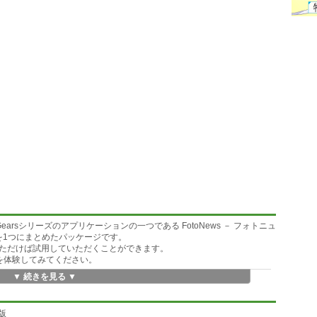
dGearsシリーズのアプリケーションの一つである FotoNews － フォトニュ
を1つにまとめたパッケージです。
ただけば試用していただくことができます。
白さを体験してみてください。
▼ 続きを見る ▼
s、そしてFotoExpoの3つが入っています。
、ここにあるソフトウェアだけで体験することができます。
験版
つもありますが、いざ写真を離れたところにいる友人や親類に見せよう