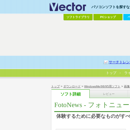
パソコンソフトを探すなら
ソフトライブラリ
PCショップ
サーチトレン
トップ
ラ
トップ
>
ダウンロード
>
WindowsMe/98/95用ソフト
>
画像
ソフト詳細
レビュー
FotoNews - フォトニュ
体験するために必要なものがす