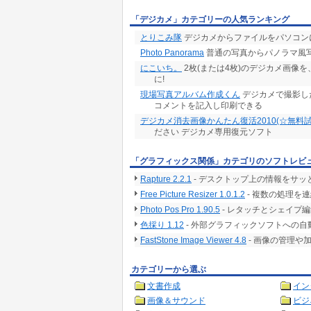
「デジカメ」カテゴリーの人気ランキング
とりこみ隊
デジカメからファイルをパソコン
Photo Panorama
普通の写真からパノラマ風
にこいち。
2枚(または4枚)のデジカメ画像
に!
現場写真アルバム作成くん
デジカメで撮影した
コメントを記入し印刷できる
デジカメ消去画像かんたん復活2010(☆無料試
ださい デジカメ専用復元ソフト
「グラフィックス関係」カテゴリのソフトレビ
Rapture 2.2.1
- デスクトップ上の情報をサ
Free Picture Resizer 1.0.1.2
- 複数の処理を
Photo Pos Pro 1.90.5
- レタッチとシェイプ
色採り 1.12
- 外部グラフィックソフトへの
FastStone Image Viewer 4.8
- 画像の管理や
カテゴリーから選ぶ
文書作成
イン
画像＆サウンド
ビジ