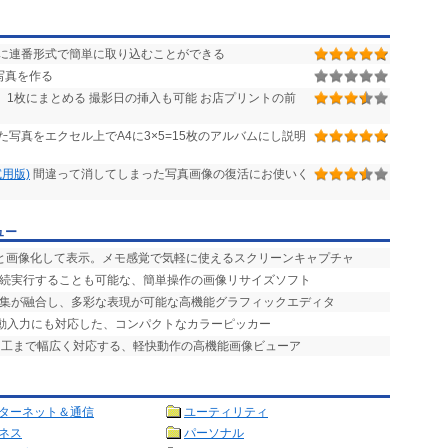
に連番形式で簡単に取り込むことができる
写真を作る
を、1枚にまとめる 撮影日の挿入も可能 お店プリントの前
写真をエクセル上でA4に3×5=15枚のアルバムにし説明
用版)
間違って消してしまった写真画像の復活にお使いく
ュー
ッと画像化して表示。メモ感覚で気軽に使えるスクリーンキャプチャ
連続実行することも可能な、簡単操作の画像リサイズソフト
編集が融合し、多彩な表現が可能な高機能グラフィックエディタ
自動入力にも対応した、コンパクトなカラーピッカー
加工まで幅広く対応する、軽快動作の高機能画像ビューア
ターネット＆通信
ユーティリティ
ネス
パーソナル