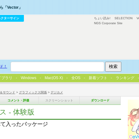
「Vector」
ベクターサイン
ちょい読み!
SELECTION
V
NGS Corporate Site
ド！
イブラリ
Windows
Mac(OS X)
全OS
新着ソフト
ランキング
＆サウンド
>
グラフィックス関係
>
デジカメ
コメント・評価
スクリーンショット
ダウンロード
ース - 体験版
べて入ったパッケージ