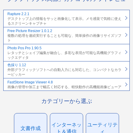
Rapture 2.2.1
デスクトップ上の情報をサッと画像化して表示。メモ感覚で気軽に使え
るスクリーンキャプチャ
Free Picture Resizer 1.0.1.2
複数の処理を連続実行することも可能な、簡単操作の画像リサイズソフ
ト
Photo Pos Pro 1.90.5
レタッチとシェイプ編集が融合し、多彩な表現が可能な高機能グラフィ
ックエディタ
色採り 1.12
外部グラフィックソフトへの自動入力にも対応した、コンパクトなカラ
ーピッカー
FastStone Image Viewer 4.8
画像の管理や加工まで幅広く対応する、軽快動作の高機能画像ビューア
カテゴリーから選ぶ
インターネッ
ユーティリテ
文書作成
ト＆通信
ィ