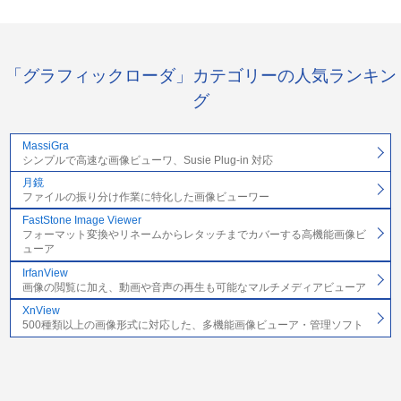
「グラフィックローダ」カテゴリーの人気ランキン
グ
MassiGra
シンプルで高速な画像ビューワ、Susie Plug-in 対応
月鏡
ファイルの振り分け作業に特化した画像ビューワー
FastStone Image Viewer
フォーマット変換やリネームからレタッチまでカバーする高機能画像ビ
ューア
IrfanView
画像の閲覧に加え、動画や音声の再生も可能なマルチメディアビューア
XnView
500種類以上の画像形式に対応した、多機能画像ビューア・管理ソフト