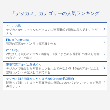
「デジカメ」カテゴリーの人気ランキング
とりこみ隊
デジカメからファイルをパソコンに連番形式で簡単に取り込むことがで
きる
Photo Panorama
普通の写真からパノラマ風写真を作る
にこいち。
2枚(または4枚)のデジカメ画像を、1枚にまとめる 撮影日の挿入も可能
お店プリントの前に!
現場写真アルバム作成くん
デジカメで撮影した写真をエクセル上でA4に3×5=15枚のアルバムにし
説明コメントを記入し印刷できる
デジカメ消去画像かんたん復活2010(☆無料試用版)
間違って消してしまった写真画像の復活にお使いください デジカメ専用
復元ソフト