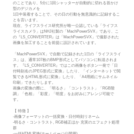
のことであり、5分に1回シャッターが自動的に切れる首かけ
型のデジカメを
1日中装着することで、その日の行動を無意識的に記録するこ
とを言います。
現在、ライフスライス研究所が唯一公認している「ライフス
ライスカメラ」はNHJ社製の「MachPowerSVX」であり、こ
の『LS_CONVERTER』は「MachPowerSVX」で撮影された
画像を加工することを前提に設計されています。
「MachPowerSVX」で自動で記録された1日の「ライフスライ
ス」は、通常107枚のBMP形式としてパソコンに転送されま
す。『LS_CONVERTER』ではこの画像をボタン一発で「日
付時刻名のJPEG形式に変換」したり、「インターネットで閲
覧できるHTML形式に変換」したり、「A4用紙にサムネイル
印刷」できたりします。
画像の変換の際に、「明るさ」「コントラスト」「RGB階
調」「色相」「彩度」「明度」をお好みにアレンジ可能で
す。
【 特徴 】
-画像フォーマットの一括変換・日付時刻リネーム
-明るさ・コントラスト, RGB補正ほか 充実のエフェクト処理
群
-一括HTML変換(ホームページ公開用)