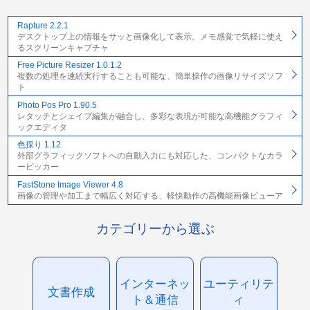
Rapture 2.2.1
デスクトップ上の情報をサッと画像化して表示。メモ感覚で気軽に使え
るスクリーンキャプチャ
Free Picture Resizer 1.0.1.2
複数の処理を連続実行することも可能な、簡単操作の画像リサイズソフ
ト
Photo Pos Pro 1.90.5
レタッチとシェイプ編集が融合し、多彩な表現が可能な高機能グラフィ
ックエディタ
色採り 1.12
外部グラフィックソフトへの自動入力にも対応した、コンパクトなカラ
ーピッカー
FastStone Image Viewer 4.8
画像の管理や加工まで幅広く対応する、軽快動作の高機能画像ビューア
カテゴリーから選ぶ
インターネッ
ユーティリテ
文書作成
ト＆通信
ィ