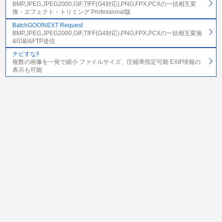
BMP,JPEG,JPEG2000,GIF,TIFF(G4対応),PNG,FPX,PCXの一括相互変
換・エフェクト・トリミング Professional版
BatchGOO!NEXT Request
BMP,JPEG,JPEG2000,GIF,TIFF(G4対応),PNG,FPX,PCXの一括相互変換
&印刷&FTP送信
チビすな!!
複数の画像を一発で縮小 ファイルサイズ、圧縮率指定可能 EXIF情報の
表示も可能