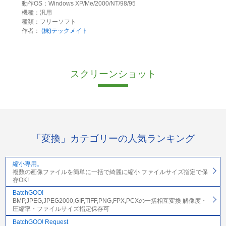
動作OS：Windows XP/Me/2000/NT/98/95
機種：汎用
種類：フリーソフト
作者：
(株)テックメイト
スクリーンショット
「変換」カテゴリーの人気ランキング
縮小専用。
複数の画像ファイルを簡単に一括で綺麗に縮小 ファイルサイズ指定で保
存OK!
BatchGOO!
BMP,JPEG,JPEG2000,GIF,TIFF,PNG,FPX,PCXの一括相互変換 解像度・
圧縮率・ファイルサイズ指定保存可
BatchGOO! Request