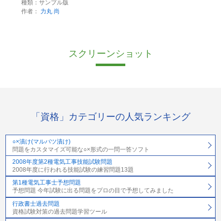
種類：サンプル版
作者：
力丸 尚
スクリーンショット
「資格」カテゴリーの人気ランキング
○×漬け(マルバツ漬け)
問題をカスタマイズ可能な○×形式の一問一答ソフト
2008年度第2種電気工事技能試験問題
2008年度に行われる技能試験の練習問題13題
第1種電気工事士予想問題
予想問題 今年試験に出る問題をプロの目で予想してみました
行政書士過去問題
資格試験対策の過去問題学習ツール