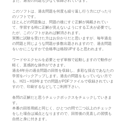
また、過去の問題も少なく収録されています。
このソフトは、過去問題を何度も繰り返し行う方にぴったり
のソフトです。
ほとんどの問題集は、問題の後にすぐ正解が掲載されてい
て、学習する時に正解が見えないようにする工夫が必要でし
たが、このソフトがあれば解消されます。
実際に試験を受けた方はお分かりだと思いますが、毎年過去
の問題と同じような問題が多数出題されますので、過去問題
をいかにこなすかで合格率は格段UPすると思われます。
ワードやエクセルを必要とせず単独で起動しますので動作が
軽く、直感的な操作ができます。
過去4年分の過去問題の回答を収録し、多彩な採点であなたの
学習をバックアップします。過去の問題をもっていない方で
も、H21～H18年までの問題がPDFファイルで収録されていま
すので、印刷するなどしてご利用下さい。
各問の正解だと思うチェックボックスをチェックしていきま
す。
本番の回答用紙と同じく、ひとつの問で二つ以上のチェック
をした場合は減点となりますので、回答後の見直しの習慣も
自然と身に付きます。