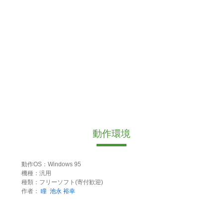
動作環境
動作OS：Windows 95
機種：汎用
種類：フリーソフト(寄付歓迎)
作者：
瞳
池永 裕幸