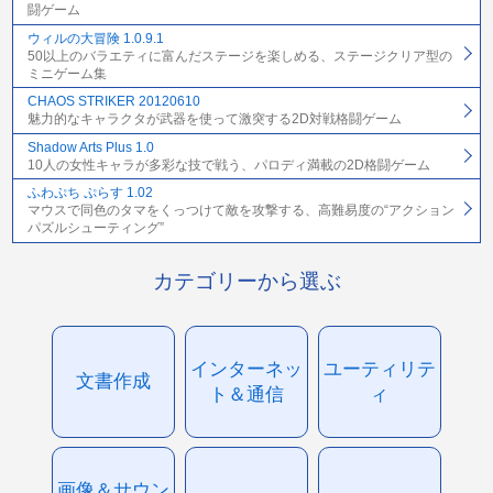
闘ゲーム
ウィルの大冒険 1.0.9.1
50以上のバラエティに富んだステージを楽しめる、ステージクリア型の
ミニゲーム集
CHAOS STRIKER 20120610
魅力的なキャラクタが武器を使って激突する2D対戦格闘ゲーム
Shadow Arts Plus 1.0
10人の女性キャラが多彩な技で戦う、パロディ満載の2D格闘ゲーム
ふわぷち ぷらす 1.02
マウスで同色のタマをくっつけて敵を攻撃する、高難易度の“アクション
パズルシューティング”
カテゴリーから選ぶ
インターネッ
ユーティリテ
文書作成
ト＆通信
ィ
画像＆サウン