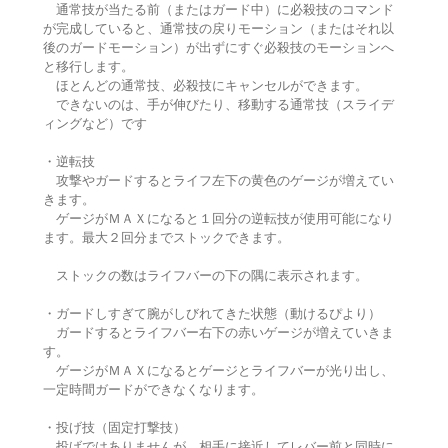
通常技が当たる前（またはガード中）に必殺技のコマンド
が完成していると、通常技の戻りモーション（またはそれ以
後のガードモーション）が出ずにすぐ必殺技のモーションへ
と移行します。
ほとんどの通常技、必殺技にキャンセルができます。
できないのは、手が伸びたり、移動する通常技（スライデ
ィングなど）です
・逆転技
攻撃やガードするとライフ左下の黄色のゲージが増えてい
きます。
ゲージがＭＡＸになると１回分の逆転技が使用可能になり
ます。最大２回分までストックできます。
ストックの数はライフバーの下の隅に表示されます。
・ガードしすぎて腕がしびれてきた状態（動けるぴより）
ガードするとライフバー右下の赤いゲージが増えていきま
す。
ゲージがＭＡＸになるとゲージとライフバーが光り出し、
一定時間ガードができなくなります。
・投げ技（固定打撃技）
投げではありませんが、相手に接近してレバー前と同時に