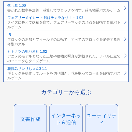
落ち算 1.00
書かれた数字を加算・減算してブロックを消す、落ち物系パズルゲーム
フェアリーメイカー ～知はチカラなり！～ 1.02
クイズに答えて妖精を育て、フェアリーマッチの頂点を目指す育成バト
ルゲーム
-R-
ブロックの追加とフィールドの回転で、すべてのブロックを消去する思
考型パズル
ヒトナツの聖地巡礼 1.02
アニメのモデルとなった土地や建物の写真が満載された、ノベル仕立て
のユニークなクイズゲーム
花摘みサレリちゃん3 1.1
ギミックを操作してルートを切り開き、花を取ってゴールを目指すパズ
ルゲーム
カテゴリーから選ぶ
インターネッ
ユーティリテ
文書作成
ト＆通信
ィ