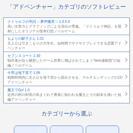
「アドベンチャー」カテゴリのソフトレビュー
クトゥルフの弔詞 ～夢声慟哭～ 1.0.0.0
高い文章力とグラフィックによる演出が秀逸。「クトゥルフ神話」を題
材にしたオリジナル怪奇幻想ノベルゲーム
もよりの駅子さん 1.01
主人公は引きこもりの大学生。短時間でサクサクプレイできる恋愛アド
ベンチャー
セブンスコート 1.30
制作者が自ら構想したゲーム世界に飛ばされてしまう“Web連動型”の短
編ノベルゲーム
今宵は地下室で 1.06
制限時間内に主人公を地下室から脱出させる、マルチエンディングの2D
アドベンチャー
魔王でGo! 1.0
近所の村の村長の気まぐれで勇者に狙われる魔王とその顛末を描いた短
編アドベンチャー
カテゴリーから選ぶ