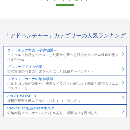
「アドベンチャー」カテゴリーの人気ランキング
クトゥルフの弔詞 ～夢声慟哭～
クトゥルフ神話をベースにした夢から夢へと渡るオリジナル怪奇幻想ノ
ベルゲーム
グスコーブドリの伝記
宮沢賢治の同名の小説をもとにした短編アドベンチャー
ファタモルガーナの館 体験版
ポルトガル語の楽曲や、重厚なイラストが醸し出す悲劇と絶望のオムニ
バスストーリー
ANGEL WHISPER
虚構が現実を蝕んでゆく…少しずつ、少しずつ…
Rain ballad 虹色のロマネスク
短編本格ノベルゲームでバトルあり、感動ありを目指した