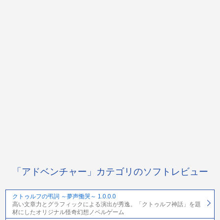
「アドベンチャー」カテゴリのソフトレビュー
クトゥルフの弔詞 ～夢声慟哭～ 1.0.0.0
高い文章力とグラフィックによる演出が秀逸。「クトゥルフ神話」を題
材にしたオリジナル怪奇幻想ノベルゲーム