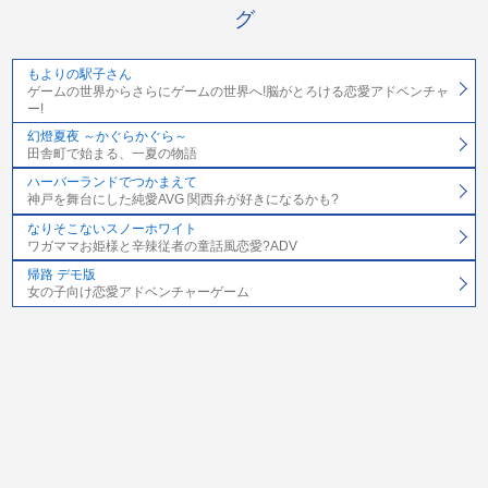
グ
もよりの駅子さん
ゲームの世界からさらにゲームの世界へ!脳がとろける恋愛アドベンチャ
ー!
幻燈夏夜 ～かぐらかぐら～
田舎町で始まる、一夏の物語
ハーバーランドでつかまえて
神戸を舞台にした純愛AVG 関西弁が好きになるかも?
なりそこないスノーホワイト
ワガママお姫様と辛辣従者の童話風恋愛?ADV
帰路 デモ版
女の子向け恋愛アドベンチャーゲーム