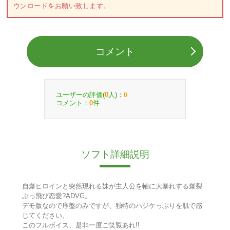
ウンロードをお願い致します。
コメント
ユーザーの評価(
人)：
0
0
コメント：
件
0
ソフト詳細説明
自爆ヒロインと突然現れる妹が主人公を軸に大暴れする爆裂
ぶっ飛び恋愛?ADVG。
デモ版なので序盤のみですが、独特のハジケっぷりを肌で感
じてください。
このフルボイス、是非一度ご笑覧あれ!!