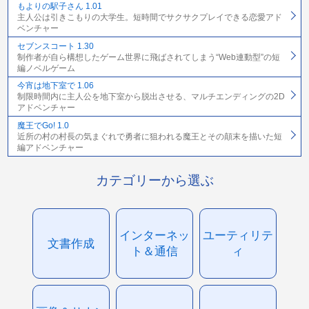
もよりの駅子さん 1.01
主人公は引きこもりの大学生。短時間でサクサクプレイできる恋愛アド
ベンチャー
セブンスコート 1.30
制作者が自ら構想したゲーム世界に飛ばされてしまう“Web連動型”の短
編ノベルゲーム
今宵は地下室で 1.06
制限時間内に主人公を地下室から脱出させる、マルチエンディングの2D
アドベンチャー
魔王でGo! 1.0
近所の村の村長の気まぐれで勇者に狙われる魔王とその顛末を描いた短
編アドベンチャー
カテゴリーから選ぶ
インターネッ
ユーティリテ
文書作成
ト＆通信
ィ