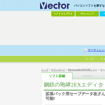
パソコンソフトを探すなら
ソフトライブラリ
PCショップ
サーチトレン
トップ
ラ
トップ
>
ダウンロード
>
WindowsMe/98/95用ソフト
>
ゲー
ソフト詳細
レビュー
鋼鉄の咆哮2EXエディタ
拡張パック用セーブデータ改ざん
可能!