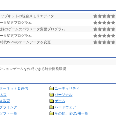
アップキットの統合メモリエディタ
ータ変更プログラム
天録のゲームのパラメータ変更プログラム
ータ変更プログラム
時代IVPKのゲームデータを変更
アクションゲームを作成できる統合開発環境
ターネット＆通信
ユーティリティ
ネス
パーソナル
＆教育
ゲーム
グラミング
ハードウェア
ソフト一覧
その他、全OS用一覧