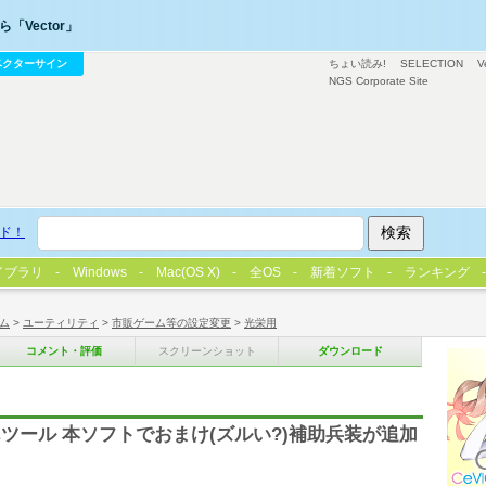
「Vector」
ベクターサイン
ちょい読み!
SELECTION
V
NGS Corporate Site
ド！
イブラリ
Windows
Mac(OS X)
全OS
新着ソフト
ランキング
ム
>
ユーティリティ
>
市販ゲーム等の設定変更
>
光栄用
コメント・評価
スクリーンショット
ダウンロード
ツール 本ソフトでおまけ(ズルい?)補助兵装が追加