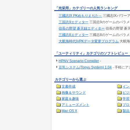
「光栄用」カテゴリーの人気ランキング
三國志IX PKめもりえぢた～
三國志IXパワー
三国志9エディター
三国志9のゲームのパラメ
信長の野望 蒼天録エディター
信長の野望 蒼
三國志8エディター
三國志8のゲームのパラメ
大航海時代IVPKデータ変更プログラム
大航海
「ユーティリティ」カテゴリのソフトレビュー
HPNV Scenario Compiler
-
豆乳システム(Tonyu System) 1.04
- 手軽に
カテゴリーから選ぶ
文書作成
イン
画像＆サウンド
ビジ
家庭＆趣味
学習
アミューズメント
プロ
Mac OS X
製品