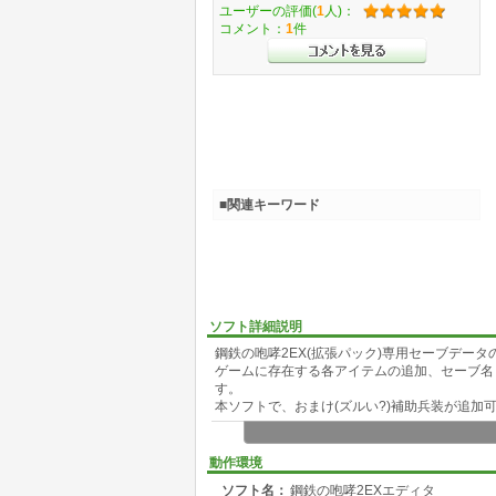
ユーザーの評価(
1
人)：
コメント：
1
件
■関連キーワード
ソフト詳細説明
鋼鉄の咆哮2EX(拡張パック)専用セーブデー
ゲームに存在する各アイテムの追加、セーブ名
す。
本ソフトで、おまけ(ズルい?)補助兵装が追加可能!
動作環境
ソフト名：
鋼鉄の咆哮2EXエディタ