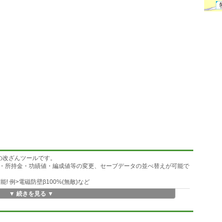
タの改ざんツールです。
・所持金・功績値・編成値等の変更、セーブデータの並べ替えが可能で
 例>電磁防壁β100%(無敵)など
▼ 続きを見る ▼