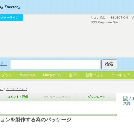
「Vector」
ベクターサイン
ちょい読み!
SELECTION
V
NGS Corporate Site
ド！
イブラリ
Windows
Mac(OS X)
全OS
新着ソフト
ランキング
ム
>
ユーティリティ
コメント・評価
スクリーンショット
ダウンロード
ミッションを製作する為のパッケージ