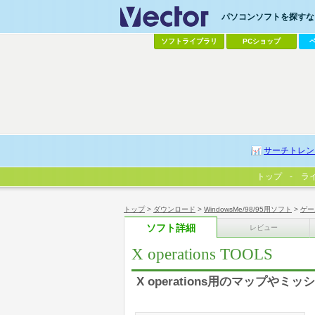
パソコンソフトを探すなら
ソフトライブラリ
PCショップ
サーチトレン
トップ
ラ
トップ
>
ダウンロード
>
WindowsMe/98/95用ソフト
>
ゲー
ソフト詳細
レビュー
X operations TOOLS
X operations用のマップや