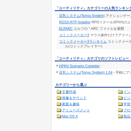
「ユーティリティ」カテゴリーの人気ランキン
豆乳システム(Tonyu System)
アクションゲー
RGSS-RTP Installer
RPGツクールXP/VXの
ELFARC
エルフの *.ARC ファイルを展開
コミックメーカー3
マウス操作だけでアドベ
コミックメーカー3ランタイム
コミックメー
ル(コミックプレイヤー)
「ユーティリティ」カテゴリのソフトレビュー
HPNV Scenario Compiler
-
豆乳システム(Tonyu System) 1.04
- 手軽に
カテゴリーから選ぶ
文書作成
イン
画像＆サウンド
ビジ
家庭＆趣味
学習
アミューズメント
プロ
Mac OS X
製品