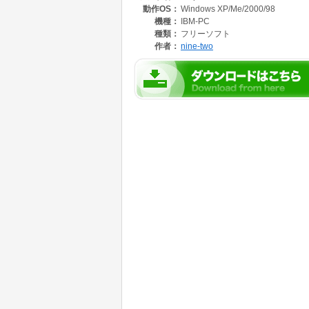
動作OS：
Windows XP/Me/2000/98
機種：
IBM-PC
種類：
フリーソフト
作者：
nine-two