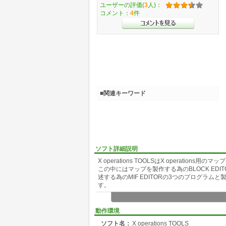
ユーザーの評価(
3
人)：
コメント：
4
件
■関連キーワード
ソフト詳細説明
X operations TOOLSはX operat
この中にはマップを製作する為のBLOCK EDI
述する為のMIF EDITORの3つのプログラ
す。
動作環境
ソフト名：
X operations TOOLS