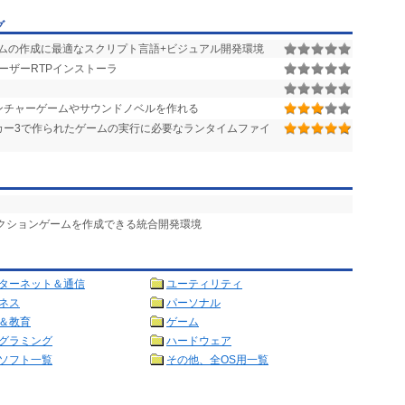
グ
ムの作成に最適なスクリプト言語+ビジュアル開発環境
ユーザーRTPインストーラ
ンチャーゲームやサウンドノベルを作れる
カー3で作られたゲームの実行に必要なランタイムファイ
アクションゲームを作成できる統合開発環境
ターネット＆通信
ユーティリティ
ネス
パーソナル
＆教育
ゲーム
グラミング
ハードウェア
ソフト一覧
その他、全OS用一覧