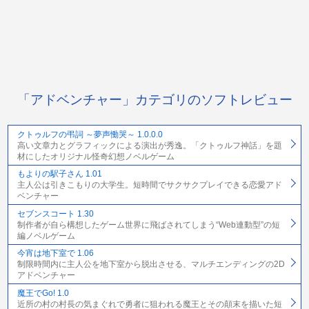
「アドベンチャー」カテゴリのソフトレビュー
クトゥルフの弔詞 ～夢声慟哭～ 1.0.0.0
高い文章力とグラフィックによる演出が秀逸。「クトゥルフ神話」を題
材にしたオリジナル怪奇幻想ノベルゲーム
もよりの駅子さん 1.01
主人公は引きこもりの大学生。短時間でサクサクプレイできる恋愛アド
ベンチャー
セブンスコート 1.30
制作者が自ら構想したゲーム世界に飛ばされてしまう“Web連動型”の短
編ノベルゲーム
今宵は地下室で 1.06
制限時間内に主人公を地下室から脱出させる、マルチエンディングの2D
アドベンチャー
魔王でGo! 1.0
近所の村の村長の気まぐれで勇者に狙われる魔王とその顛末を描いた短