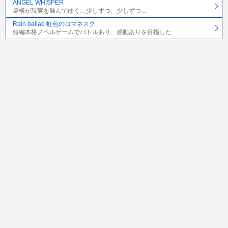
ANGEL WHISPER
虚構が現実を蝕んでゆく…少しずつ、少しずつ…
Rain ballad 虹色のロマネスク
短編本格ノベルゲームでバトルあり、感動ありを目指した