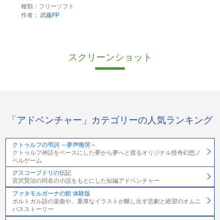
種類：フリーソフト
作者：
武藤FP
スクリーンショット
「アドベンチャー」カテゴリーの人気ランキング
クトゥルフの弔詞 ～夢声慟哭～
クトゥルフ神話をベースにした夢から夢へと渡るオリジナル怪奇幻想ノ
ベルゲーム
グスコーブドリの伝記
宮沢賢治の同名の小説をもとにした短編アドベンチャー
ファタモルガーナの館 体験版
ポルトガル語の楽曲や、重厚なイラストが醸し出す悲劇と絶望のオムニ
バスストーリー