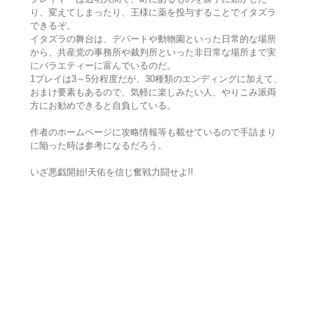
り、変えてしまったり、王様に薬を投与することでイタズラ
できるぞ。
イタズラの舞台は、デパートや動物園といった日常的な場所
から、共産党の事務所や裁判所といった非日常な場所まで実
にバラエティーに富んでいるのだ。
1プレイは3～5分程度だが、30種類のエンディングに加えて、
おまけ要素もあるので、気軽に楽しみたい人、やりこみ派両
方にお勧めできると自負している。
作者のホームページに攻略情報等も載せているので手詰まり
に陥った時は参考になるだろう。
いざ悪戯開始!天佑を信じ奮戦力闘せよ!!