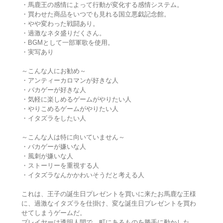
・馬鹿王の感情によって行動が変化する感情システム。
・買わせた商品をいつでも見れる国立悪戯記念館。
・やや変わった戦闘あり。
・過激なネタ盛りだくさん。
・BGMとして一部軍歌を使用。
・実写あり
～こんな人にお勧め～
・アンティーカロマンが好きな人
・バカゲーが好きな人
・気軽に楽しめるゲームがやりたい人
・やりこめるゲームがやりたい人
・イタズラをしたい人
～こんな人は特に向いていません～
・バカゲーが嫌いな人
・風刺が嫌いな人
・ストーリーを重視する人
・イタズラなんかかわいそうだと考える人
これは、王子の誕生日プレゼントを買いに来たお馬鹿な王様
に、過激なイタズラを仕掛け、変な誕生日プレゼントを買わ
せてしまうゲームだ。
プレイヤーは透明人間で、町にあるものを勝手に動かした