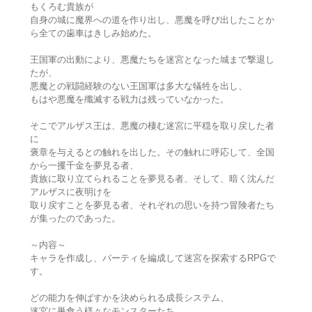
もくろむ貴族が
自身の城に魔界への道を作り出し、悪魔を呼び出したことか
ら全ての歯車はきしみ始めた。
王国軍の出動により、悪魔たちを迷宮となった城まで撃退し
たが、
悪魔との戦闘経験のない王国軍は多大な犠牲を出し、
もはや悪魔を殲滅する戦力は残っていなかった。
そこでアルザス王は、悪魔の棲む迷宮に平穏を取り戻した者
に
褒章を与えるとの触れを出した。その触れに呼応して、全国
から一攫千金を夢見る者、
貴族に取り立てられることを夢見る者、そして、暗く沈んだ
アルザスに夜明けを
取り戻すことを夢見る者、それぞれの思いを持つ冒険者たち
が集ったのであった。
～内容～
キャラを作成し、パーティを編成して迷宮を探索するRPGで
す。
どの能力を伸ばすかを決められる成長システム、
迷宮に巣食う様々なモンスターたち、