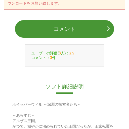
ウンロードをお願い致します。
コメント
ユーザーの評価(
人)：
3
2.5
コメント：
件
3
ソフト詳細説明
ホイッパーウィル ～深淵の探索者たち～
～あらすじ～
アルザス王国。
かつて、穏やかに治められていた王国だったが、王家転覆を