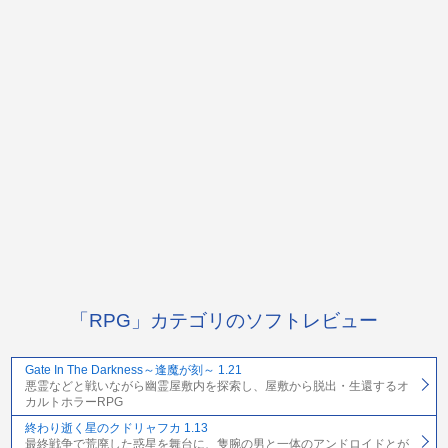
「RPG」カテゴリのソフトレビュー
Gate In The Darkness～逢魔が刻～ 1.21
悪霊などと戦いながら幽霊屋敷内を探索し、屋敷から脱出・生還するオ
カルトホラーRPG
終わり逝く星のクドリャフカ 1.13
最終戦争で荒廃した惑星を舞台に、隻腕の男と一体のアンドロイドとが