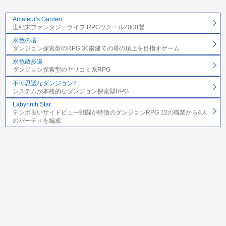
Amateur's Garden
世紀末ファンタジーライフ RPGツクール2000製
水色の塔
ダンジョン探索型のRPG 30階建ての塔の頂上を目指すゲーム
水色散歩道
ダンジョン探索型のヤリコミ系RPG
不可思議なダンジョン2
システムが本格的なダンジョン探索型RPG
Labyrinth Star
テンポ良いサイドビュー戦闘が特徴のダンジョンRPG 12の職業から4人
のパーティを編成