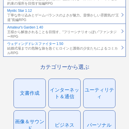
約束の場所を目指す短編RPG
Mystic Star 1.12
丁寧な作り込みとゲームバランスのよさが魅力。昔懐かしい雰囲気の“王
道”長編RPG
Amateur's Garden 1.40
王様から解放されることを目指す、“フリーシナリオっぽい”ファンタジ
ーRPG
ウェディングドレスファイター 1.50
結婚式場までの危険な旅を急ぐヒロインと護衛の少女たちによるコミカ
ルRPG
カテゴリーから選ぶ
インターネッ
ユーティリテ
文書作成
ト＆通信
ィ
画像＆サウン
ビジネス
パーソナル
ド