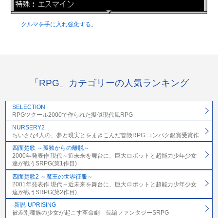
クルマを手に入れ強化する。
「RPG」カテゴリーの人気ランキング
SELECTION
RPGツクール2000で作られた擬似現代風RPG
NURSERY2
ちいさな4人の、夢と現実とをまきこんだ冒険RPG コンパク銀賞受賞作
四面楚歌 ～孤独からの離脱～
2000年発表作 現代～近未来を舞台に、巨大ロボットと超能力少年少女
達が戦うSRPG(第1作目)
四面楚歌2 ～魔王の世界征服～
2001年発表作 現代～近未来を舞台に、巨大ロボットと超能力少年少女
達が戦うSRPG(第2作目)
-新説-UPRISING
被差別種族の少女が起こす革命劇 長編ファンタジーSRPG