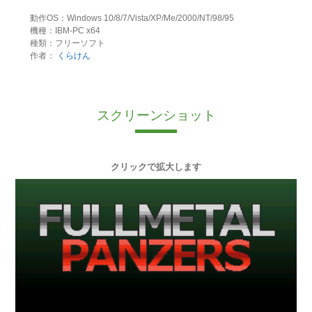
動作OS：Windows 10/8/7/Vista/XP/Me/2000/NT/98/95
機種：IBM-PC x64
種類：フリーソフト
作者：
くらけん
スクリーンショット
クリックで拡大します