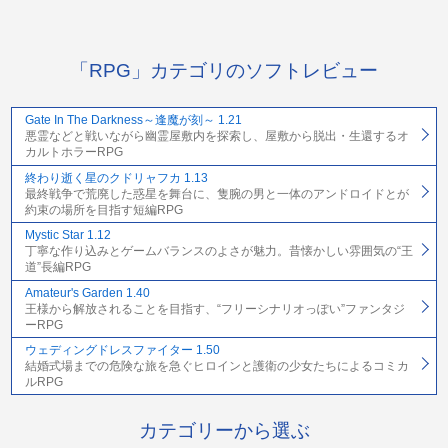
「RPG」カテゴリのソフトレビュー
Gate In The Darkness～逢魔が刻～ 1.21
悪霊などと戦いながら幽霊屋敷内を探索し、屋敷から脱出・生還するオ
カルトホラーRPG
終わり逝く星のクドリャフカ 1.13
最終戦争で荒廃した惑星を舞台に、隻腕の男と一体のアンドロイドとが
約束の場所を目指す短編RPG
Mystic Star 1.12
丁寧な作り込みとゲームバランスのよさが魅力。昔懐かしい雰囲気の“王
道”長編RPG
Amateur's Garden 1.40
王様から解放されることを目指す、“フリーシナリオっぽい”ファンタジ
ーRPG
ウェディングドレスファイター 1.50
結婚式場までの危険な旅を急ぐヒロインと護衛の少女たちによるコミカ
ルRPG
カテゴリーから選ぶ