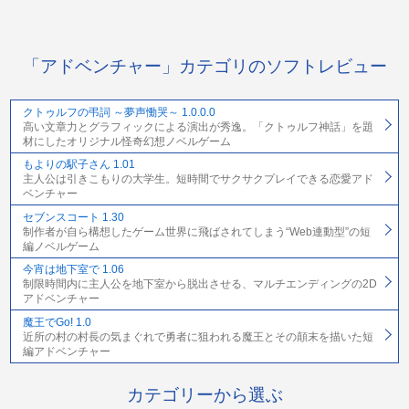
「アドベンチャー」カテゴリのソフトレビュー
クトゥルフの弔詞 ～夢声慟哭～ 1.0.0.0
高い文章力とグラフィックによる演出が秀逸。「クトゥルフ神話」を題
材にしたオリジナル怪奇幻想ノベルゲーム
もよりの駅子さん 1.01
主人公は引きこもりの大学生。短時間でサクサクプレイできる恋愛アド
ベンチャー
セブンスコート 1.30
制作者が自ら構想したゲーム世界に飛ばされてしまう“Web連動型”の短
編ノベルゲーム
今宵は地下室で 1.06
制限時間内に主人公を地下室から脱出させる、マルチエンディングの2D
アドベンチャー
魔王でGo! 1.0
近所の村の村長の気まぐれで勇者に狙われる魔王とその顛末を描いた短
編アドベンチャー
カテゴリーから選ぶ