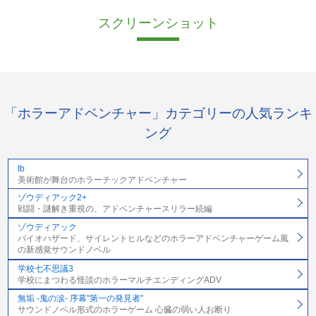
スクリーンショット
「ホラーアドベンチャー」カテゴリーの人気ランキ
ング
Ib
美術館が舞台のホラーチックアドベンチャー
ゾウディアック2+
戦闘・謎解き重視の、アドベンチャースリラー続編
ゾウディアック
バイオハザード、サイレントヒルなどのホラーアドベンチャーゲーム風
の新感覚サウンドノベル
学校七不思議3
学校にまつわる怪談のホラーマルチエンディングADV
無垢 -鬼の涙- 序幕"第一の発見者"
サウンドノベル形式のホラーゲーム 心臓の弱い人お断り