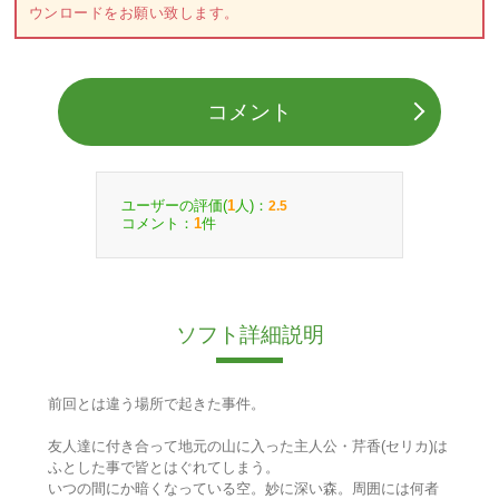
ウンロードをお願い致します。
コメント
ユーザーの評価(
人)：
1
2.5
コメント：
件
1
ソフト詳細説明
前回とは違う場所で起きた事件。
友人達に付き合って地元の山に入った主人公・芹香(セリカ)は
ふとした事で皆とはぐれてしまう。
いつの間にか暗くなっている空。妙に深い森。周囲には何者