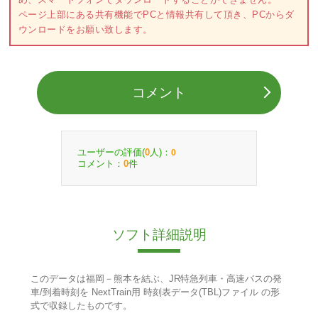
ページ上部にある共有機能でPCと情報共有して頂き、PCからダ
ウンロードをお願い致します。
コメント
ユーザーの評価(
人)：
0
0
コメント：
件
0
ソフト詳細説明
このデータは福岡－熊本を結ぶ、JR特急列車・高速バスの発
車/到着時刻を NextTrain用 時刻表データ(TBL)ファイル の形
式で収録したものです。