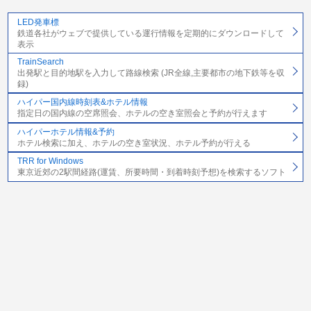
LED発車標
鉄道各社がウェブで提供している運行情報を定期的にダウンロードして
表示
TrainSearch
出発駅と目的地駅を入力して路線検索 (JR全線,主要都市の地下鉄等を収
録)
ハイパー国内線時刻表&ホテル情報
指定日の国内線の空席照会、ホテルの空き室照会と予約が行えます
ハイパーホテル情報&予約
ホテル検索に加え、ホテルの空き室状況、ホテル予約が行える
TRR for Windows
東京近郊の2駅間経路(運賃、所要時間・到着時刻予想)を検索するソフト