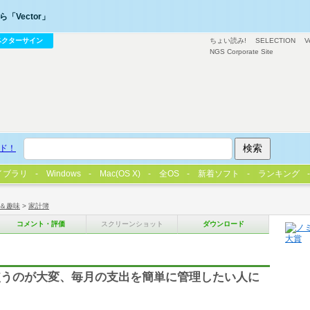
「Vector」
ベクターサイン
ちょい読み!
SELECTION
V
NGS Corporate Site
ド！
イブラリ
Windows
Mac(OS X)
全OS
新着ソフト
ランキング
＆趣味
>
家計簿
コメント・評価
スクリーンショット
ダウンロード
使うのが大変、毎月の支出を簡単に管理したい人に