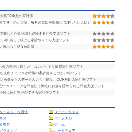
賞'97金賞の家計簿
雑で使うのが大変、毎月の支出を簡単に管理したい人にピ
って楽しく貯金意識を継続する貯金支援ソフト
かい帳 楽しく続ける家計やりくり支援ソフト
ン表示も可能な家計簿
るお金の管理に適した、コンパクトな簡易家計簿ソフト
的な支出チェックが特徴の家計簿＆こづかい帳ソフト
ャン画像からのデータ入力も可能な、OCR対応の家計簿ソフト
、五つのユニークな貯金法で気軽にお金を貯められる貯金支援ソフト
で手軽に家計管理ができる家計簿ソフト
ターネット＆通信
ユーティリティ
ネス
パーソナル
＆教育
ゲーム
グラミング
ハードウェア