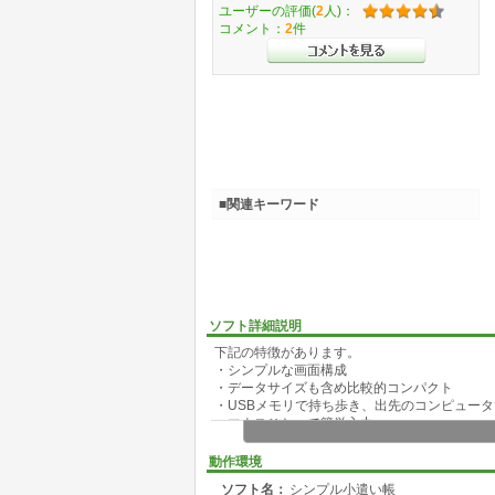
ユーザーの評価(
2
人)：
コメント：
2
件
■関連キーワード
ソフト詳細説明
下記の特徴があります。
・シンプルな画面構成
・データサイズも含め比較的コンパクト
・USBメモリで持ち歩き、出先のコンピュー
・マウスひとつで簡単入力
・データは、CSV形式で Excelでも閲覧、編
・面倒なインストール作業はなく、解凍して直
動作環境
・無料で使える。
ソフト名：
シンプル小遣い帳