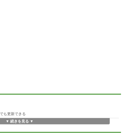
タでも更新できる
▼ 続きを見る ▼
集が可能
ぐに使える