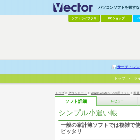
パソコンソフトを探すなら
ソフトライブラリ
PCショップ
サーチトレン
トップ
ラ
トップ
>
ダウンロード
>
WindowsMe/98/95用ソフト
>
家庭
ソフト詳細
レビュー
シンプル小遣い帳
一般の家計簿ソフトでは複雑で
ピッタリ