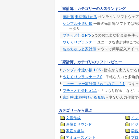
「家計簿」カテゴリーの人気ランキング
家計簿,出納簿ひかる
オンラインソフトウェア大
シンプル小遣い帳
一般の家計簿ソフトでは複
ッタリ
プチっと貯金Pro
5つのお気楽な貯金法を使
やりくりプランナー
ユニークな家計簿&こづ
ちゃちゃっと家計簿
マウスで簡単記入アイコ
「家計簿」カテゴリのソフトレビュー
シンプル小遣い帳 1.05
- 財布から出入りす
やりくりプランナー 2.0
- 手軽な入力と多角
ニャーニャー家計簿「ねこのて」 2.1
- スキ
プチっと貯金Pro 1.1
- 「つもり貯金」など
家計簿,出納簿ひかる 8.98
- 少ない入力作業
カテゴリーから選ぶ
文書作成
イン
画像＆サウンド
ビジ
家庭＆趣味
学習
アミューズメント
プロ