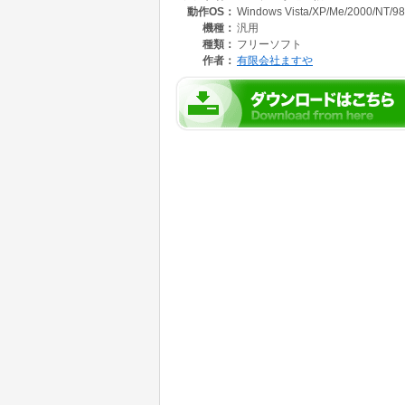
動作OS：
Windows Vista/XP/Me/2000/NT/98
機種：
汎用
種類：
フリーソフト
作者：
有限会社ますや