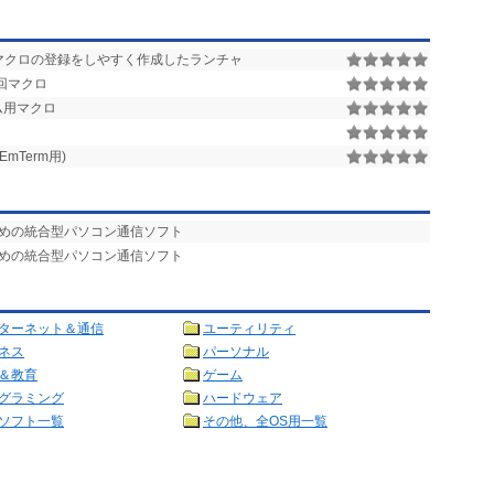
 のマクロの登録をしやすく作成したランチャ
巡回マクロ
ム用マクロ
ロ
mTerm用)
のための統合型パソコン通信ソフト
のための統合型パソコン通信ソフト
ターネット＆通信
ユーティリティ
ネス
パーソナル
＆教育
ゲーム
グラミング
ハードウェア
ソフト一覧
その他、全OS用一覧