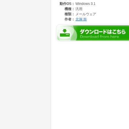
動作OS：
Windows 3.1
機種：
汎用
種類：
メールウェア
作者：
北洞 崇