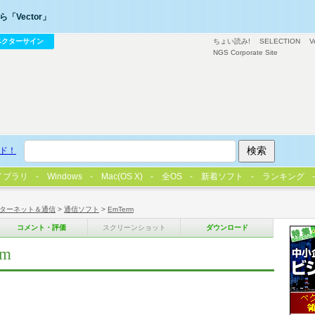
「Vector」
ベクターサイン
ちょい読み!
SELECTION
V
NGS Corporate Site
ド！
イブラリ
Windows
Mac(OS X)
全OS
新着ソフト
ランキング
ターネット＆通信
>
通信ソフト
>
EmTerm
コメント・評価
スクリーンショット
ダウンロード
rm