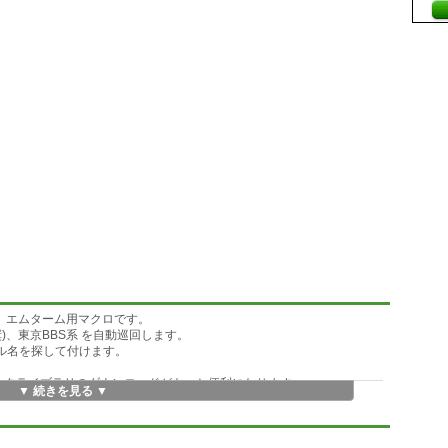
、エムターム用マクロです。
ET推奨)、東京BBS系 を自動巡回します。
ァイル名を探して付けます。
う事によりデータライブラリのダウンロードがもっと便利になります。
▼ 続きを見る ▼
, 日付, タイトル)で出力します(メールカット機能)。