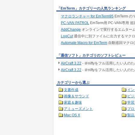
「EmTerm」カテゴリーの人気ランキング
マクロランチャー for EmTerm95
EmTerm
PC-VAN PATROL
EmTerm用 PC-VAN専用 
AddChange
オンラインで実行するエムター
LogCut
通信中に別ファイルに出力するマク
Automate Macro for EmTerm
自動巡回マクロ(E
「通信ソフト」カテゴリのソフトレビュー
AirCraft 3.22
- ＠niftyをフル活用したい人
AirCraft 3.22
- ＠niftyをフル活用したい人
カテゴリーから選ぶ
文書作成
イン
画像＆サウンド
ビジ
家庭＆趣味
学習
アミューズメント
プロ
Mac OS X
製品