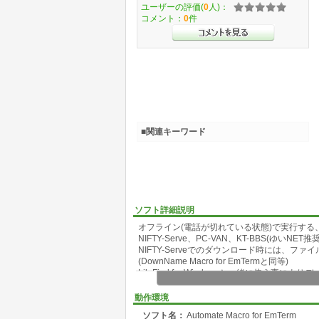
ユーザーの評価(
0
人)：
コメント：
0
件
■関連キーワード
ソフト詳細説明
オフライン(電話が切れている状態)で実行する
NIFTY-Serve、PC-VAN、KT-BBS(ゆいN
NIFTY-Serveでのダウンロード時には、フ
(DownName Macro for EmTermと同等)
Lib Find for Windowsと一緒に使
また、送受信メールを予め指定したファイル名(ID
動作環境
ソフト名：
Automate Macro for EmTerm