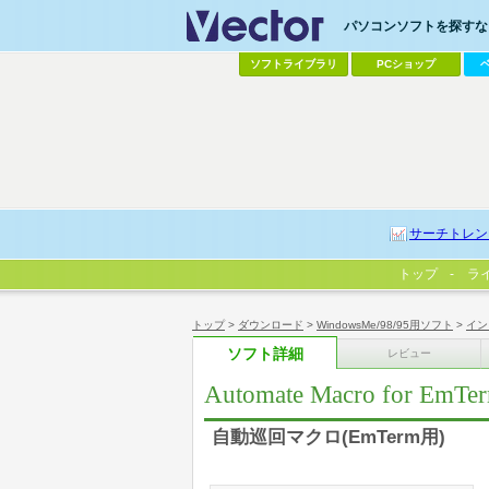
パソコンソフトを探すなら
ソフトライブラリ
PCショップ
サーチトレン
トップ
ラ
トップ
>
ダウンロード
>
WindowsMe/98/95用ソフト
>
イン
ソフト詳細
レビュー
Automate Macro for EmTe
自動巡回マクロ(EmTerm用)