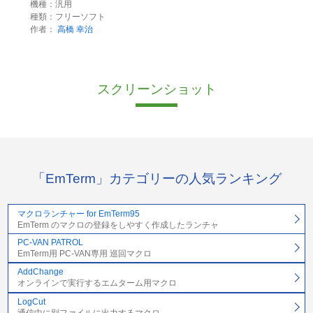
機種：汎用
種類：フリーソフト
作者：
高橋 幸治
スクリーンショット
「EmTerm」カテゴリーの人気ランキング
マクロランチャー for EmTerm95
EmTerm のマクロの登録をしやすく作成したランチャ
PC-VAN PATROL
EmTerm用 PC-VAN専用 巡回マクロ
AddChange
オンラインで実行するエムターム用マクロ
LogCut
通信中に別ファイルに出力するマクロ