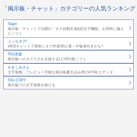
「掲示板・チャット」カテゴリーの人気ランキング
Tager
掲示板・チャットで活躍の「タグ自動生成&顔文字機能」を同時に備え
たソフト
ぷっちタグ!
WEBチャットで簡単にタグ作成!初心者～中級者向きかな?
TAG支援
掲示板へのタグ入力を支援するLCARS風ソフト
かきこみさん
文字装飾・プレビュー可能な掲示板書き込み用のHTMLエディタ
TAG COPY
掲示板での文字装飾を助ける