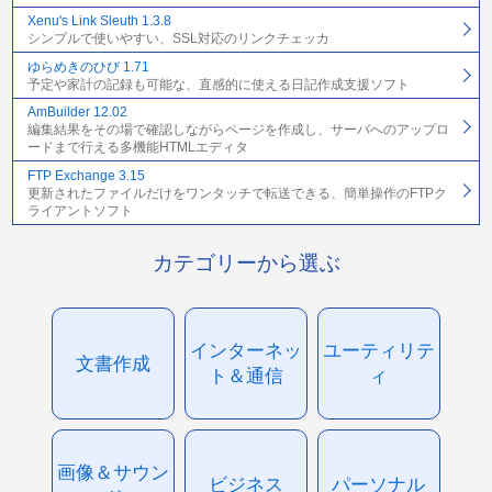
Xenu's Link Sleuth 1.3.8
シンプルで使いやすい、SSL対応のリンクチェッカ
ゆらめきのひび 1.71
予定や家計の記録も可能な、直感的に使える日記作成支援ソフト
AmBuilder 12.02
編集結果をその場で確認しながらページを作成し、サーバへのアップロ
ードまで行える多機能HTMLエディタ
FTP Exchange 3.15
更新されたファイルだけをワンタッチで転送できる、簡単操作のFTPク
ライアントソフト
カテゴリーから選ぶ
インターネッ
ユーティリテ
文書作成
ト＆通信
ィ
画像＆サウン
ビジネス
パーソナル